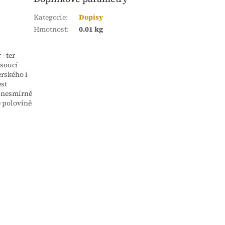
Kategorie
:
Dopisy
Hmotnost
:
0.01 kg
- ter
esoucí
erského i
est
 nesmírně
é polovině