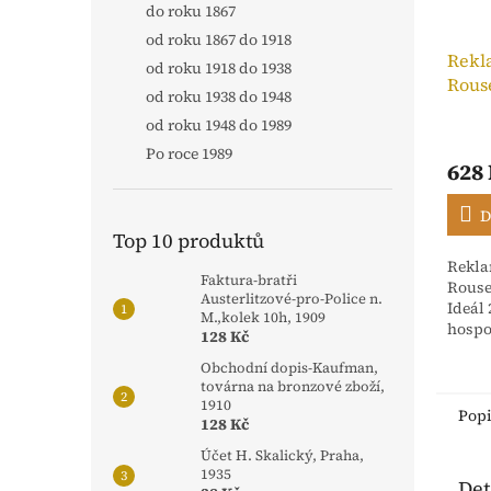
do roku 1867
od roku 1867 do 1918
Rekl
od roku 1918 do 1938
Rous
od roku 1938 do 1948
Neptu
od roku 1948 do 1989
Po roce 1989
628
D
Top 10 produktů
Rekla
Faktura-bratři
Rouse
Austerlitzové-pro-Police n.
Ideál
M.,kolek 10h, 1909
hospo
128 Kč
slévá
Obchodní dopis-Kaufman,
Metují
továrna na bronzové zboží,
1910
Pop
128 Kč
Účet H. Skalický, Praha,
1935
Det