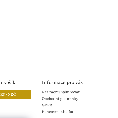
í košík
Informace pro vás
Než začnu nakupovat
0
KS /
0 KČ
Obchodní podmínky
GDPR
Puncovní tabulka