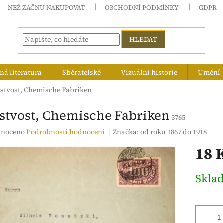
NEŽ ZAČNU NAKUPOVAT
OBCHODNÍ PODMÍNKY
GDPR
HLEDAT
á literatura
Sběratelské
Vizuální historie
Umění
istvost, Chemische Fabriken
istvost, Chemische Fabriken
3765
né
noceno
Podrobnosti hodnocení
Značka:
od roku 1867 do 1918
ení
18 
tu
Měrná
Skla
cena:
ek.