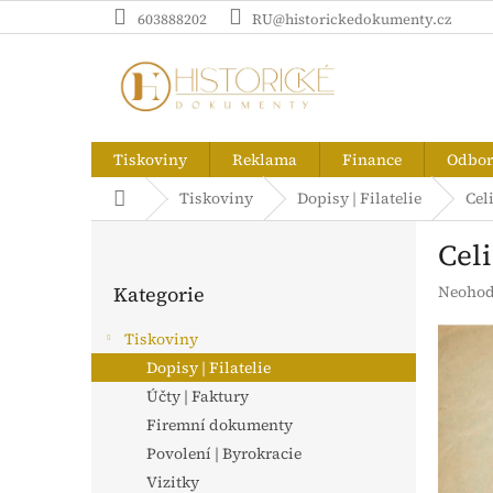
Přejít
603888202
RU@historickedokumenty.cz
na
obsah
Tiskoviny
Reklama
Finance
Odborn
Domů
Tiskoviny
Dopisy | Filatelie
Cel
P
Cel
o
Přeskočit
s
Průměr
Kategorie
Neohod
kategorie
t
hodnoc
r
produk
Tiskoviny
a
je
Dopisy | Filatelie
n
0,0
z
Účty | Faktury
n
5
í
Firemní dokumenty
hvězdič
p
Povolení | Byrokracie
a
Vizitky