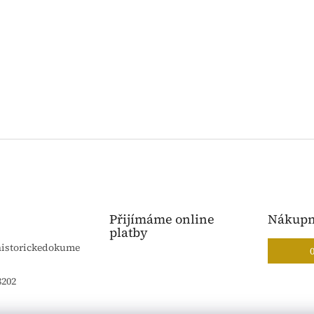
Přijímáme online
Nákupn
platby
historickedokume
8202