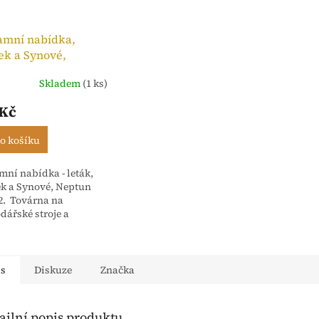
amní nabídka,
ek a Synové,
n Ideál 2
Skladem
(1 ks)
 Kč
o košíku
mní nabídka - leták,
k a Synové, Neptun
 2. Továrna na
dářské stroje a
rna Nové Město nad
 - Čechy. Počet stran 4
is
Diskuze
Značka
ailní popis produktu