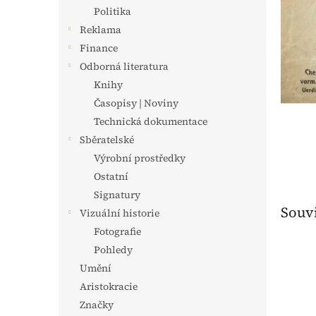
n
Politika
e
Reklama
l
Finance
Odborná literatura
Knihy
Časopisy | Noviny
Technická dokumentace
Sběratelské
Výrobní prostředky
Ostatní
Signatury
Souvi
Vizuální historie
Fotografie
Pohledy
Umění
Aristokracie
Značky