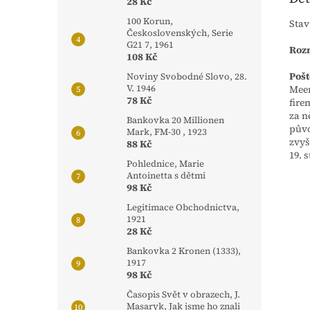
28 Kč
100 Korun,
Stav
Československých, Serie
G21 7, 1961
Rozm
108 Kč
Pošt
Noviny Svobodné Slovo, 28.
Meer
V. 1946
78 Kč
fire
za n
Bankovka 20 Millionen
půvo
Mark, FM-30 , 1923
zvyš
88 Kč
19. 
Pohlednice, Marie
Antoinetta s dětmi
98 Kč
Legitimace Obchodnictva,
1921
28 Kč
Bankovka 2 Kronen (1333),
1917
98 Kč
Časopis Svět v obrazech, J.
Masaryk, Jak jsme ho znali