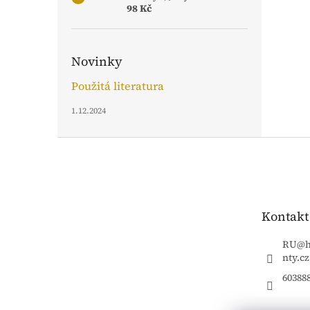
98 Kč
Novinky
Použitá literatura
1.12.2024
Z
á
p
a
t
Kontakt
í
RU
@
nty.cz
60388