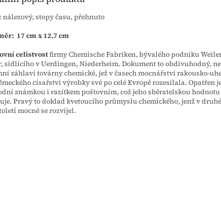
: nálezový, stopy času, přehnuto
ěr: 17 cm x 12,7 cm
ovní celistvost
firmy Chemische Fabriken, bývalého podniku Weiler 
, sídlícího v Uerdingen, Niederheim. Dokument to obdivuhodný, n
mní záhlaví továrny chemické, jež v časech mocnářství rakousko-uh
ěmeckého císařství výrobky své po celé Evropě rozesílala. Opatřen j
dní známkou i razítkem poštovním, což jeho sběratelskou hodnotu
uje. Pravý to doklad kvetoucího průmyslu chemického, jenž v druh
století mocně se rozvíjel.