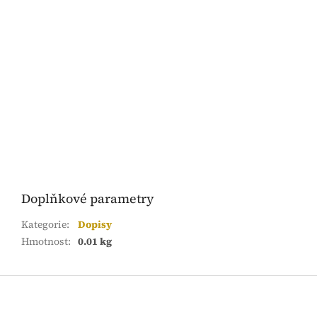
Doplňkové parametry
Kategorie
:
Dopisy
Hmotnost
:
0.01 kg
Z
á
p