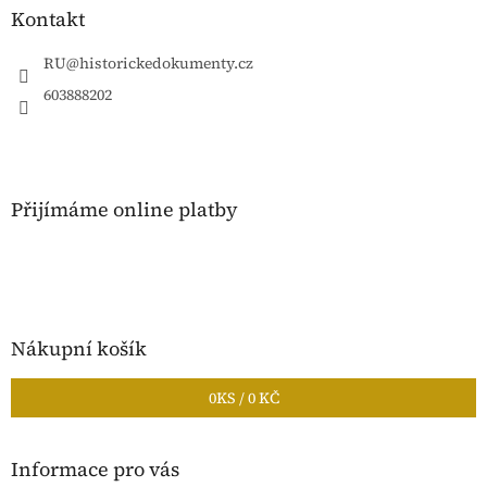
a
Kontakt
t
í
RU
@
historickedokumenty.cz
603888202
Přijímáme online platby
Nákupní košík
0
KS /
0 KČ
Informace pro vás