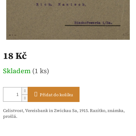
18 Kč
Měrná
Skladem
(1 ks)
cena:
Přidat do košíku
Celistvost, Vereisbank in Zwickau Sa, 1915. Razítko, známka,
prošlá.