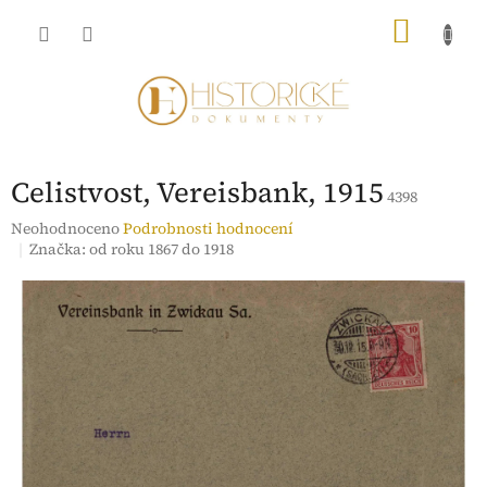
Přejít
NÁKU
na
obsah
KOŠÍK
Celistvost, Vereisbank, 1915
4398
Průměrné
Neohodnoceno
Podrobnosti hodnocení
hodnocení
Značka:
od roku 1867 do 1918
produktu
je
0,0
z
5
hvězdiček.