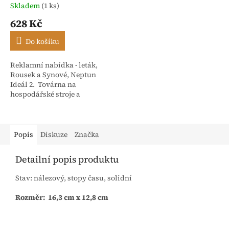
Skladem
(1 ks)
628 Kč
Do košíku
Reklamní nabídka - leták,
Rousek a Synové, Neptun
Ideál 2. Továrna na
hospodářské stroje a
slévárna Nové Město nad
Metují - Čechy. Počet stran 4
Popis
Diskuze
Značka
Detailní popis produktu
Stav: nálezový, stopy času, solidní
Rozměr: 16,3 cm x 12,8 cm