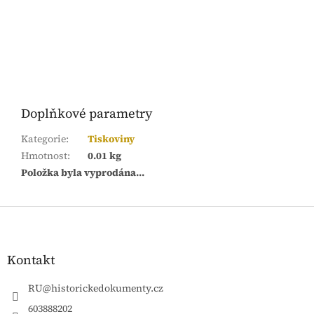
Doplňkové parametry
Kategorie
:
Tiskoviny
Hmotnost
:
0.01 kg
Položka byla vyprodána…
Z
á
p
a
Kontakt
t
í
RU
@
historickedokumenty.cz
603888202