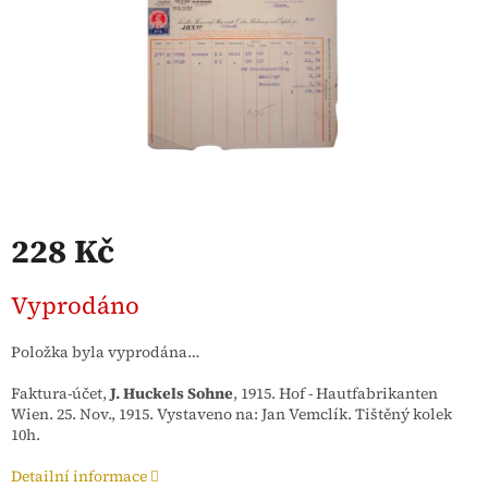
228 Kč
Měrná
Vyprodáno
cena:
Položka byla vyprodána…
Faktura-účet,
J. Huckels Sohne
, 1915. Hof - Hautfabrikanten
Wien. 25. Nov., 1915. Vystaveno na: Jan Vemclík. Tištěný kolek
10h.
Detailní informace