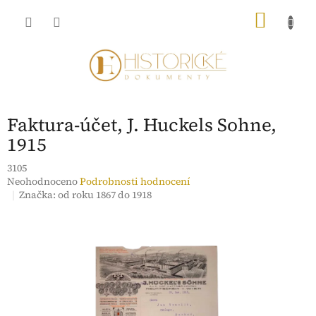
Přejít
NÁKU
na
obsah
KOŠÍK
Faktura-účet, J. Huckels Sohne,
1915
3105
Průměrné
Neohodnoceno
Podrobnosti hodnocení
hodnocení
Značka:
od roku 1867 do 1918
produktu
je
0,0
z
5
hvězdiček.