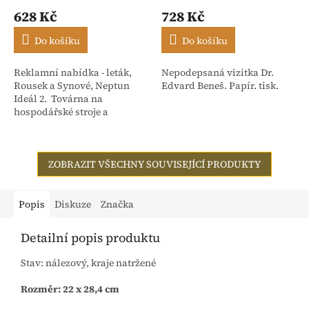
628 Kč
728 Kč
Do košíku
Do košíku
Reklamní nabídka - leták,
Nepodepsaná vizitka Dr.
Rousek a Synové, Neptun
Edvard Beneš. Papír. tisk.
Ideál 2. Továrna na
hospodářské stroje a
slévárna Nové Město nad
Metují - Čechy. Počet stran 4
ZOBRAZIT VŠECHNY SOUVISEJÍCÍ PRODUKTY
Popis
Diskuze
Značka
Detailní popis produktu
Stav: nálezový, kraje natržené
Rozměr: 22 x 28,4 cm