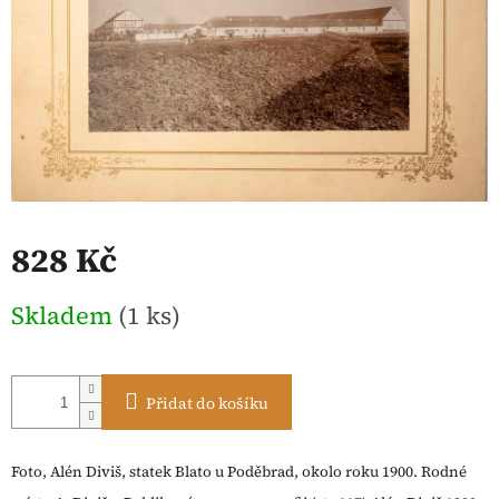
828 Kč
Měrná
Skladem
(1 ks)
cena:
Přidat do košíku
Foto, Alén Diviš, statek Blato u Poděbrad, okolo roku 1900. Rodné