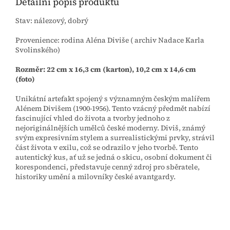
Detailní popis produktu
Stav: nálezový, dobrý
Provenience: rodina Aléna Diviše ( archiv Nadace Karla
Svolinského)
Rozměr: 22 cm x 16,3 cm (karton), 10,2 cm x 14,6 cm
(foto)
Unikátní artefakt spojený s významným českým malířem
Alénem Divišem (1900-1956). Tento vzácný předmět nabízí
fascinující vhled do života a tvorby jednoho z
nejoriginálnějších umělců české moderny. Diviš, známý
svým expresivním stylem a surrealistickými prvky, strávil
část života v exilu, což se odrazilo v jeho tvorbě. Tento
autentický kus, ať už se jedná o skicu, osobní dokument či
korespondenci, představuje cenný zdroj pro sběratele,
historiky umění a milovníky české avantgardy.