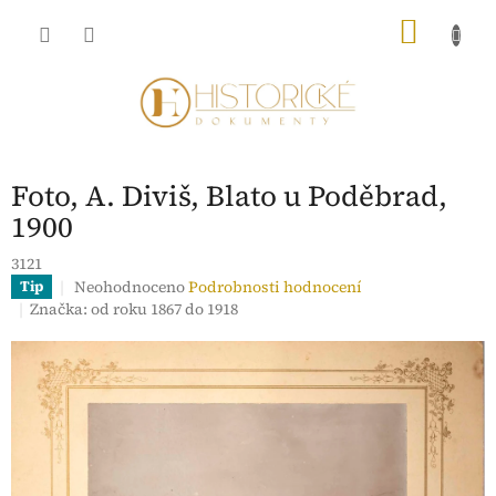
Přejít
NÁKU
na
obsah
KOŠÍK
Foto, A. Diviš, Blato u Poděbrad,
1900
3121
Průměrné
Neohodnoceno
Podrobnosti hodnocení
Tip
hodnocení
Značka:
od roku 1867 do 1918
produktu
je
0,0
z
5
hvězdiček.