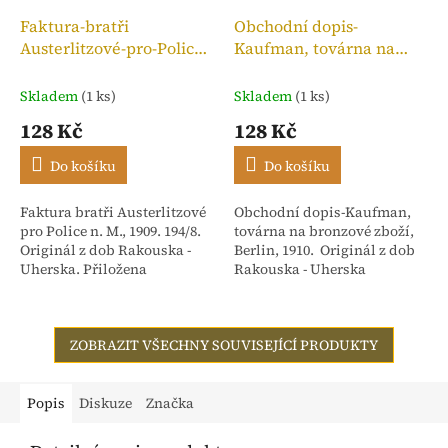
Faktura-bratři
Obchodní dopis-
Austerlitzové-pro-Police
Kaufman, továrna na
n. M.,kolek 10h, 1909
bronzové zboží, 1910
Skladem
(1 ks)
Skladem
(1 ks)
128 Kč
128 Kč
Do košíku
Do košíku
Faktura bratři Austerlitzové
Obchodní dopis-Kaufman,
pro Police n. M., 1909. 194/8.
továrna na bronzové zboží,
Originál z dob Rakouska -
Berlin, 1910. Originál z dob
Uherska. Přiložena
Rakouska - Uherska
stvrzenka. Adresováno:
Rakouské textilní závody,
dříve Isac...
ZOBRAZIT VŠECHNY SOUVISEJÍCÍ PRODUKTY
Popis
Diskuze
Značka