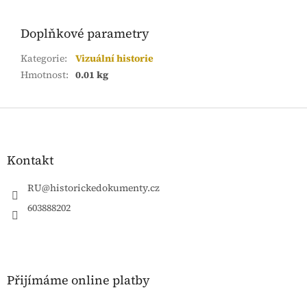
Doplňkové parametry
Kategorie
:
Vizuální historie
Hmotnost
:
0.01 kg
Z
á
p
a
Kontakt
t
í
RU
@
historickedokumenty.cz
603888202
Přijímáme online platby