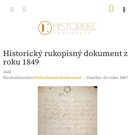
Přejít
NÁKU
na
obsah
KOŠÍK
Historický rukopisný dokument z
roku 1849
3432
Průměrné
Neohodnoceno
Podrobnosti hodnocení
Značka:
do roku 1867
hodnocení
produktu
je
0,0
z
5
hvězdiček.