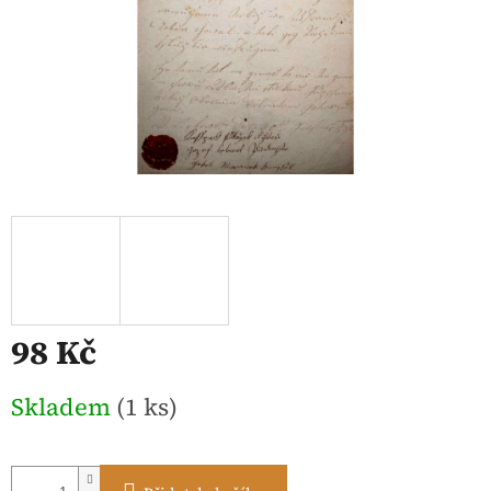
98 Kč
Měrná
Skladem
(1 ks)
cena: