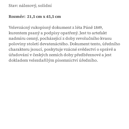
Stav: nálezový, solidní
Rozměr: 21,5 cm x 45,5 cm
Velevzácný rukopisný dokument z léta Páně 1849,
kurentem psaný a podpisy opatřený. Jest to artefakt
nadmíru cenný, pocházející z doby revolučního kvasu
poloviny století devatenáctého. Dokument tento, úředního
charakteru jsoucí, poskytuje vzácné svědectví o správě a
úřadování v českých zemích doby předbřeznové a jest
dokladem velezdařilým písemnictví úředního.