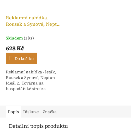
Reklamní nabídka,
Rousek a Synové, Neptun
Ideál 2
Skladem
(1 ks)
628 Kč
Do košíku
Reklamní nabídka - leták,
Rousek a Synové, Neptun
Ideál 2. Továrna na
hospodářské stroje a
slévárna Nové Město nad
Metují - Čechy. Počet stran 4
Popis
Diskuze
Značka
Detailní popis produktu