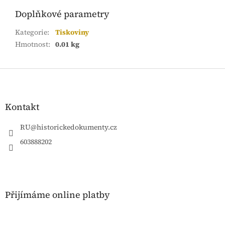
Doplňkové parametry
Kategorie
:
Tiskoviny
Hmotnost
:
0.01 kg
Z
á
p
a
Kontakt
t
í
RU
@
historickedokumenty.cz
603888202
Přijímáme online platby