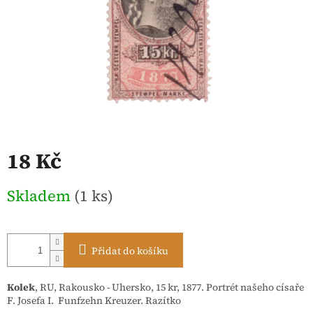
18 Kč
Měrná
Skladem
(1 ks)
cena:
Přidat do košíku
Kolek
, RU, Rakousko - Uhersko, 15 kr, 1877. Portrét našeho císaře
F. Josefa I. Funfzehn Kreuzer. Razítko