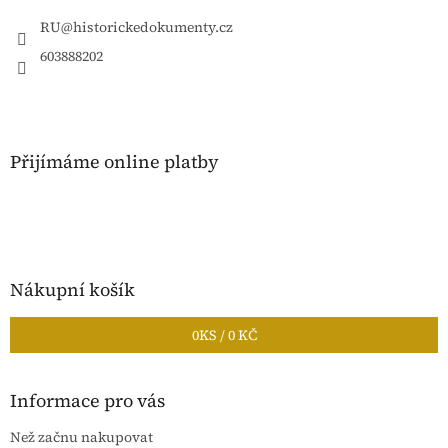
t
í
RU
@
historickedokumenty.cz
603888202
Přijímáme online platby
Nákupní košík
0
KS /
0 KČ
Informace pro vás
Než začnu nakupovat