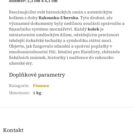
Rozměr: 2,3 cm x 4,1 cm
Fascinujícího svět historických cenin s autentickým
kolkem z doby
Rakouska-Uherska
. Tyto drobné, ale
významné dokumenty byly nedílnou součástí správního a
finančního systému mocnářství. Každý
kolek
je
miniaturním uměleckým dílem, odrážejícím preciznost
tehdejší tiskařské techniky a symboliku státní moci.
Objevte, jak fungovalo zdanění a správní poplatky v
mnohonárodnostní říši. Ideální pro filatelisty, sběratele
fiskálních známek, historiky i nadšence do rakousko-
uherské éry.
Doplňkové parametry
Kategorie
:
Finance
Hmotnost
:
1 kg
Z
á
p
a
Kontakt