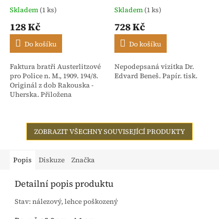
Skladem
(1 ks)
Skladem
(1 ks)
128 Kč
728 Kč
Do košíku
Do košíku
Faktura bratři Austerlitzové
Nepodepsaná vizitka Dr.
pro Police n. M., 1909. 194/8.
Edvard Beneš. Papír. tisk.
Originál z dob Rakouska -
Uherska. Přiložena
stvrzenka. Adresováno:
Rakouské textilní závody,
dříve Isac...
ZOBRAZIT VŠECHNY SOUVISEJÍCÍ PRODUKTY
Popis
Diskuze
Značka
Detailní popis produktu
Stav: nálezový, lehce poškozený