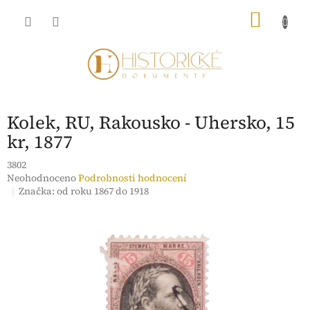
Přejít
NÁKU
na
obsah
KOŠÍK
Kolek, RU, Rakousko - Uhersko, 15
kr, 1877
3802
Průměrné
Neohodnoceno
Podrobnosti hodnocení
hodnocení
Značka:
od roku 1867 do 1918
produktu
je
0,0
z
5
hvězdiček.