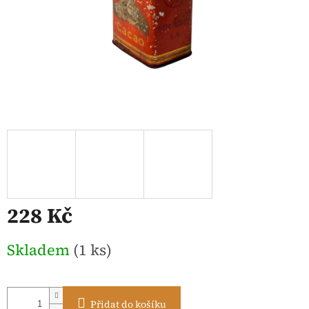
228 Kč
Měrná
Skladem
(1 ks)
cena:
Přidat do košíku