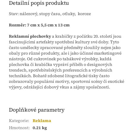
Detailní popis produktu
Stav: nálezový, stopy času, otluky, koroze
Rozměr: 7 cm x 5,5 cm x 13 cm
Reklamní plechovky
a krabičky z počátku 20. století jsou
fascinujícími artefakty spotřební kultury své doby. Tyto
často umělecky zpracované předměty sloužily nejen jako
obaly pro různé produkty, ale i jako účinné marketingové
nástroje. Od cukrovinek po tabákové výrobky, každá
plechovka či krabička vypráví příběh o designových
trendech, spotřebitelských preferencích a výrobních
technikách. Bohatě zdobené litografické tisky často
zobrazovaly populární motivy, sportovní scény či exotické
výjevy, odrážející dobový vkus a zájmy společnosti.
Doplňkové parametry
Kategorie
:
Reklama
Hmotnost
:
0.21 kg