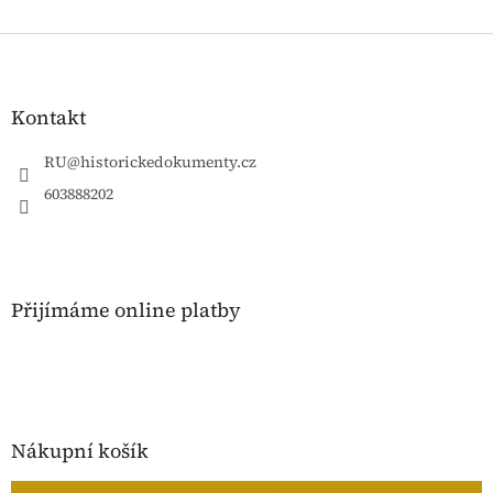
Z
á
p
a
Kontakt
t
í
RU
@
historickedokumenty.cz
603888202
Přijímáme online platby
Nákupní košík