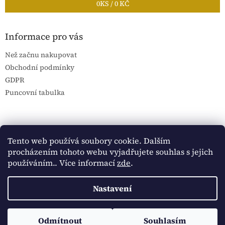
0
KS /
0 KČ
Informace pro vás
Než začnu nakupovat
Obchodní podmínky
GDPR
Puncovní tabulka
Blog Sportantique.cz
Sportovní sbírky
Tento web používá soubory cookie. Dalším
procházením tohoto webu vyjadřujete souhlas s jejich
používáním.. Více informací
zde
.
Vytvořil Shoptet
Nastavení
Copyright 2026
Historické dokumenty
. Všechna práva
Sledujte Historické dokumenty na Facebooku:
Odmítnout
Souhlasím
vyhrazena.