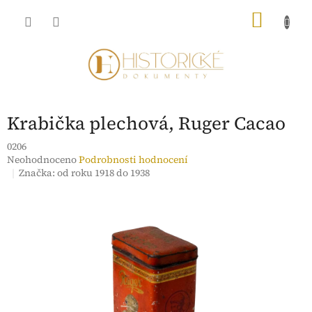
Přejít
NÁKU
na
obsah
KOŠÍK
Krabička plechová, Ruger Cacao
0206
Průměrné
Neohodnoceno
Podrobnosti hodnocení
hodnocení
Značka:
od roku 1918 do 1938
produktu
je
0,0
z
5
hvězdiček.