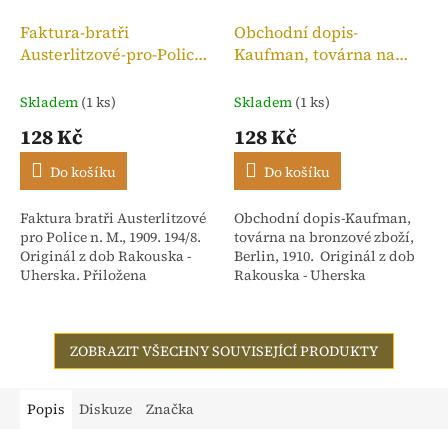
Faktura-bratři
Obchodní dopis-
Austerlitzové-pro-Police
Kaufman, továrna na
n. M.,kolek 10h, 1909
bronzové zboží, 1910
Skladem
(1 ks)
Skladem
(1 ks)
128 Kč
128 Kč
Do košíku
Do košíku
Faktura bratři Austerlitzové
Obchodní dopis-Kaufman,
pro Police n. M., 1909. 194/8.
továrna na bronzové zboží,
Originál z dob Rakouska -
Berlin, 1910. Originál z dob
Uherska. Přiložena
Rakouska - Uherska
stvrzenka. Adresováno:
Rakouské textilní závody,
dříve Isac...
ZOBRAZIT VŠECHNY SOUVISEJÍCÍ PRODUKTY
Popis
Diskuze
Značka