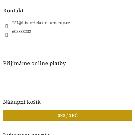
p
a
Kontakt
t
í
RU
@
historickedokumenty.cz
603888202
Přijímáme online platby
Nákupní košík
0
KS /
0 KČ