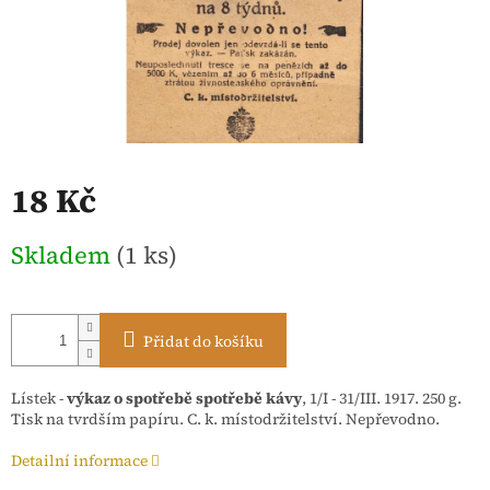
18 Kč
Měrná
Skladem
(1 ks)
cena:
Přidat do košíku
Lístek -
výkaz o spotřebě spotřebě kávy
, 1/I - 31/III. 1917. 250 g.
Tisk na tvrdším papíru. C. k. místodržitelství. Nepřevodno.
Detailní informace