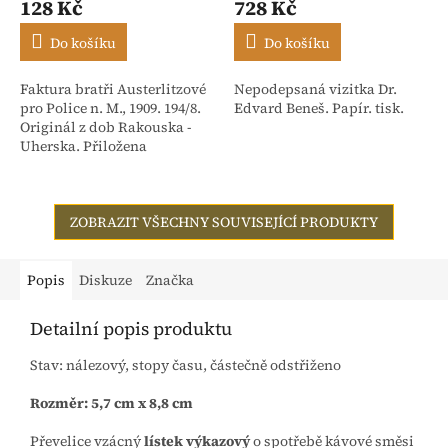
128 Kč
728 Kč
Do košíku
Do košíku
Faktura bratři Austerlitzové
Nepodepsaná vizitka Dr.
pro Police n. M., 1909. 194/8.
Edvard Beneš. Papír. tisk.
Originál z dob Rakouska -
Uherska. Přiložena
stvrzenka. Adresováno:
Rakouské textilní závody,
dříve Isac...
ZOBRAZIT VŠECHNY SOUVISEJÍCÍ PRODUKTY
Popis
Diskuze
Značka
Detailní popis produktu
Stav: nálezový, stopy času, částečně odstřiženo
Rozměr: 5,7 cm x 8,8 cm
Převelice vzácný
lístek výkazový
o spotřebě kávové směsi