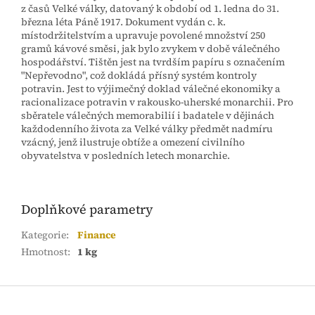
z časů Velké války, datovaný k období od 1. ledna do 31.
března léta Páně 1917. Dokument vydán c. k.
místodržitelstvím a upravuje povolené množství 250
gramů kávové směsi, jak bylo zvykem v době válečného
hospodářství. Tištěn jest na tvrdším papíru s označením
"Nepřevodno", což dokládá přísný systém kontroly
potravin. Jest to výjimečný doklad válečné ekonomiky a
racionalizace potravin v rakousko-uherské monarchii. Pro
sběratele válečných memorabilií i badatele v dějinách
každodenního života za Velké války předmět nadmíru
vzácný, jenž ilustruje obtíže a omezení civilního
obyvatelstva v posledních letech monarchie.
Doplňkové parametry
Kategorie
:
Finance
Hmotnost
:
1 kg
Z
á