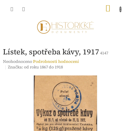
Přejít
NÁKU
na
obsah
KOŠÍK
Lístek, spotřeba kávy, 1917
4147
Průměrné
Neohodnoceno
Podrobnosti hodnocení
hodnocení
Značka:
od roku 1867 do 1918
produktu
je
0,0
z
5
hvězdiček.