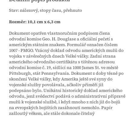
Stav: nálezový, stopy času, přehnuto
Rozměr: 10,1 cm x 6,3 cm
Dokument opatřen vlastnoručním podpisem člena
odvodní komise Geo. H. Douglase a oficiální pečetí s
americkým státním znakem. Formulář označen číslem
1007 - PMGO. Vzácný doklad odvodu amerických mužů do
vojska v závěrečných dnech Velké války.
Zadní strana
amerického odvodního certifikátu s tištěnou adresou
odvodní komise č. 19, sídlící na 1000 James St. ve městě
Pittsburgh, stát Pennsylvania. Dokument z doby těsně po
skončení Velké války, kdy Amerika ještě své syny do
vojenské služby povolávala, ačkoliv příměří již
podepsáno bylo. Unikátní historický doklad amerického
odvodu, jenž svědectví podává o administrativní přípravě
mužů k vojenské službě, i když mnoho z nich již do bojů
na evropských bojištích zasáhnouti nemohlo. Papír
zažloutlý věkem, ale stále dokonale čitelný