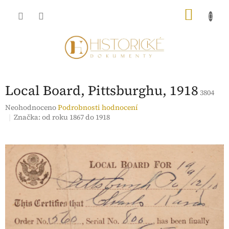
Přejít
NÁKU
na
obsah
KOŠÍK
Local Board, Pittsburghu, 1918
3804
Průměrné
Neohodnoceno
Podrobnosti hodnocení
hodnocení
Značka:
od roku 1867 do 1918
produktu
je
0,0
z
5
hvězdiček.