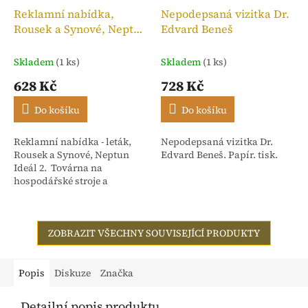
Reklamní nabídka,
Nepodepsaná vizitka Dr.
Rousek a Synové, Neptun
Edvard Beneš
Ideál 2
Skladem
(1 ks)
Skladem
(1 ks)
628 Kč
728 Kč
Do košíku
Do košíku
Reklamní nabídka - leták,
Nepodepsaná vizitka Dr.
Rousek a Synové, Neptun
Edvard Beneš. Papír. tisk.
Ideál 2. Továrna na
hospodářské stroje a
slévárna Nové Město nad
Metují - Čechy. Počet stran 4
ZOBRAZIT VŠECHNY SOUVISEJÍCÍ PRODUKTY
Popis
Diskuze
Značka
Detailní popis produktu