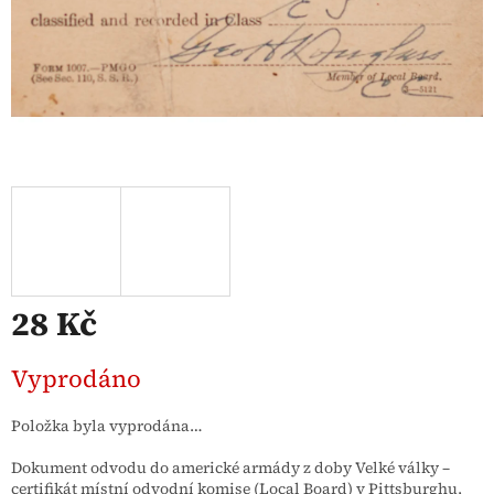
28 Kč
Měrná
Vyprodáno
cena:
Položka byla vyprodána…
Dokument odvodu do americké armády z doby Velké války –
certifikát místní odvodní komise (Local Board) v Pittsburghu,