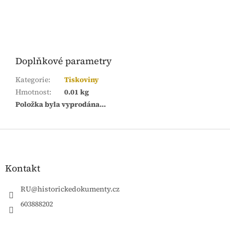
Doplňkové parametry
Kategorie
:
Tiskoviny
Hmotnost
:
0.01 kg
Položka byla vyprodána…
Z
á
p
a
Kontakt
t
í
RU
@
historickedokumenty.cz
603888202