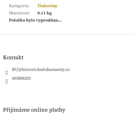
Kategorie
:
Tiskoviny
Hmotnost
:
0.11 kg
Položka byla vyprodána…
Z
á
p
a
Kontakt
t
í
RU
@
historickedokumenty.cz
603888202
Přijímáme online platby