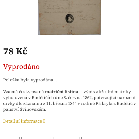
78 Kč
Měrná
Vyprodáno
cena:
Položka byla vyprodána…
Vzácná česky psaná
matriční listina
— výpis z křestní matriky —
vyhotovená v Budětičích dne 8. června 1862, potvrzující narození
dívky dle záznamu z 11. března 1844 v rodině Přikryla z Budětič v
panství Švihovském.
Detailní informace