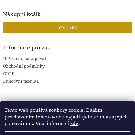
Nákupní košík
0
KS /
0 KČ
Informace pro vás
Než začnu nakupovat
Obchodní podmínky
GDPR
Puncovní tabulka
Blog Sportantique.cz
Sportovní sbírky
Tento web používá soubory cookie. Dalším
procházením tohoto webu vyjadřujete souhlas s jejich
používáním.. Více informací
zde
.
Vytvořil Shoptet