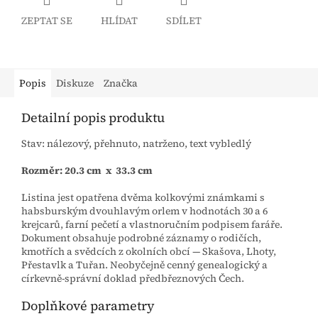
ZEPTAT SE
HLÍDAT
SDÍLET
Popis
Diskuze
Značka
Detailní popis produktu
Stav: nálezový, přehnuto, natrženo, text vybledlý
Rozměr: 20.3 cm x 33.3 cm
Listina jest opatřena dvěma kolkovými známkami s
habsburským dvouhlavým orlem v hodnotách 30 a 6
krejcarů, farní pečetí a vlastnoručním podpisem faráře.
Dokument obsahuje podrobné záznamy o rodičích,
kmotřích a svědcích z okolních obcí — Skašova, Lhoty,
Přestavlk a Tuřan. Neobyčejně cenný genealogický a
církevně-správní doklad předbřeznových Čech.
Doplňkové parametry