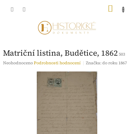
Přejít
NÁKU
na
obsah
KOŠÍK
Matriční listina, Budětice, 1862
503
Průměrné
Neohodnoceno
Podrobnosti hodnocení
Značka:
do roku 1867
hodnocení
produktu
je
0,0
z
5
hvězdiček.