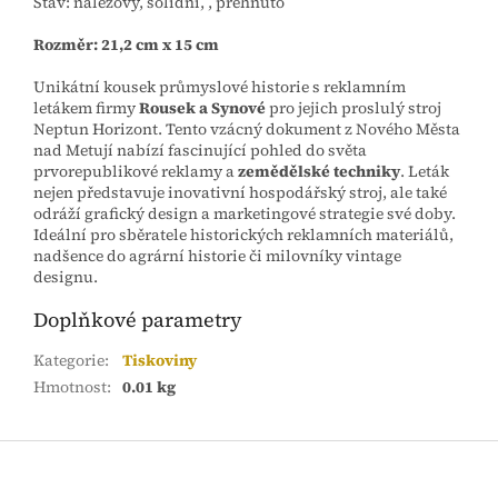
Stav: nálezový, solidní, , přehnuto
Rozměr: 21,2 cm x 15 cm
Unikátní kousek průmyslové historie s reklamním
letákem firmy
Rousek a Synové
pro jejich proslulý stroj
Neptun Horizont. Tento vzácný dokument z Nového Města
nad Metují nabízí fascinující pohled do světa
prvorepublikové reklamy a
zemědělské techniky
. Leták
nejen představuje inovativní hospodářský stroj, ale také
odráží grafický design a marketingové strategie své doby.
Ideální pro sběratele historických reklamních materiálů,
nadšence do agrární historie či milovníky vintage
designu.
Doplňkové parametry
Kategorie
:
Tiskoviny
Hmotnost
:
0.01 kg
Z
á