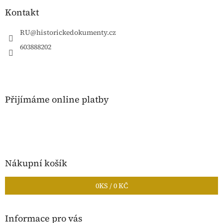
p
a
Kontakt
t
í
RU
@
historickedokumenty.cz
603888202
Přijímáme online platby
Nákupní košík
0
KS /
0 KČ
Informace pro vás