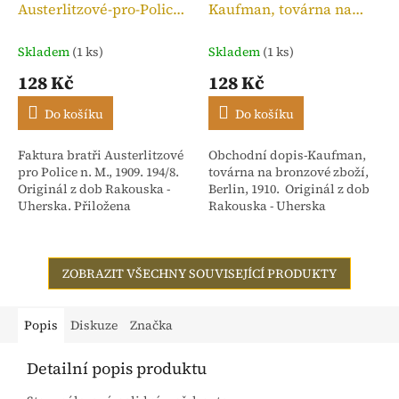
Austerlitzové-pro-Police
Kaufman, továrna na
n. M.,kolek 10h, 1909
bronzové zboží, 1910
Skladem
(1 ks)
Skladem
(1 ks)
128 Kč
128 Kč
Do košíku
Do košíku
Faktura bratři Austerlitzové
Obchodní dopis-Kaufman,
pro Police n. M., 1909. 194/8.
továrna na bronzové zboží,
Originál z dob Rakouska -
Berlin, 1910. Originál z dob
Uherska. Přiložena
Rakouska - Uherska
stvrzenka. Adresováno:
Rakouské textilní závody,
dříve Isac...
ZOBRAZIT VŠECHNY SOUVISEJÍCÍ PRODUKTY
Popis
Diskuze
Značka
Detailní popis produktu