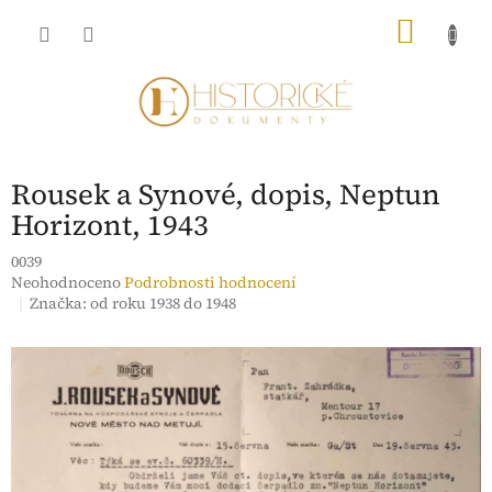
Přejít
NÁKU
na
obsah
KOŠÍK
Rousek a Synové, dopis, Neptun
Horizont, 1943
0039
Průměrné
Neohodnoceno
Podrobnosti hodnocení
hodnocení
Značka:
od roku 1938 do 1948
produktu
je
0,0
z
5
hvězdiček.