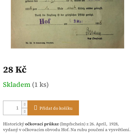
28 Kč
Měrná
Skladem
(1 ks)
cena:
Přidat do košíku
Historický
očkovací průkaz
(Impfschein) z 26. April, 1928,
vydaný v očkovacím obvodu Hof. Na rubu poučení a vysvětlení.