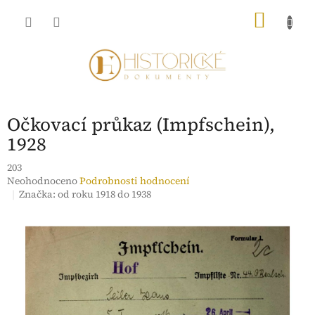
Přejít
NÁKU
na
obsah
KOŠÍK
Očkovací průkaz (Impfschein),
1928
203
Průměrné
Neohodnoceno
Podrobnosti hodnocení
hodnocení
Značka:
od roku 1918 do 1938
produktu
je
0,0
z
5
hvězdiček.