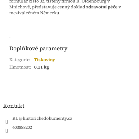
formulář číslo 32, tištěný firmou R. Oldenbourg v
Mnichově, představuje cenný doklad
zdravotní péče
v
meziválečném Německu.
.
Doplňkové parametry
Kategorie
:
Tiskoviny
Hmotnost
:
0.11 kg
Z
á
p
a
Kontakt
t
í
RU
@
historickedokumenty.cz
603888202