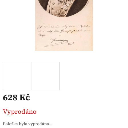
628 Kč
Měrná
Vyprodáno
cena:
Položka byla vyprodána…