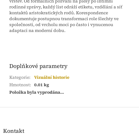
vrstev. Od formálních pozvání na plesy po intimní
rodinné zprávy, každý list odráží etiketu, vzdělání a síť
kontaktů aristokratických rodů. Korespondence
dokumentuje postupnou transformaci role šlechty ve
společnosti, od vrcholu moci po často i vynucenou
adaptaci na moderní dobu.
Doplňkové parametry
Kategorie
:
Vizuální historie
Hmotnost
:
0.01 kg
Položka byla vyprodána…
Z
á
p
a
Kontakt
t