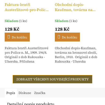
Faktura-bratři
Obchodní dopis-
Austerlitzové-pro-Police
Kaufman, továrna na
n. M.,kolek 10h, 1909
bronzové zboží, 1910
Skladem
(1 ks)
Skladem
(1 ks)
128 Kč
128 Kč
Do košíku
Do košíku
Faktura bratři Austerlitzové
Obchodní dopis-Kaufman,
pro Police n. M., 1909. 194/8.
továrna na bronzové zboží,
Originál z dob Rakouska -
Berlin, 1910. Originál z dob
Uherska. Přiložena
Rakouska - Uherska
stvrzenka. Adresováno:
Rakouské textilní závody,
dříve Isac...
ZOBRAZIT VŠECHNY SOUVISEJÍCÍ PRODUKTY
Popis
Diskuze
Značka
Detailní popis produktu