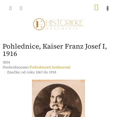
Přejít
NÁKU
na
obsah
KOŠÍK
Pohlednice, Kaiser Franz Josef I,
1916
3054
Průměrné
Neohodnoceno
Podrobnosti hodnocení
hodnocení
Značka:
od roku 1867 do 1918
produktu
je
0,0
z
5
hvězdiček.