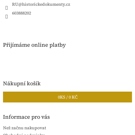
í
RU
@
historickedokumenty.cz
603888202
Přijímáme online platby
Nákupní košík
0
KS /
0 KČ
Informace pro vás
Než začnu nakupovat