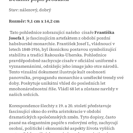
Stav: nálezový, dobrý
Rozměr: 9,1 cm x 14,2 cm
Tato pohlednice zobrazující našeho císaře
Františka
Josefa I
. je fascinujícím artefaktem z období pozdní
habsburské monarchie. František Josef I., vládnoucí v
letech 1848-1916, byl ikonickou postavou symbolizující
stabilitu a tradici Rakouska-Uherska. Pohlednice
pravděpodobně zachycuje císaře v oficiální uniformě s
vyznamenáními, odrážejíc jeho image jako otce národů.
Tento vizuální dokument ilustruje kult osobnosti
panovníka, propagandu monarchie a umělecké trendy své
doby. Poskytuje unikátní vhled do posledních let
mnohonárodnostní říše. Vládl 68 let a zůstane navždy v
našich srdcích.
Korespondence šlechty z 19. a 20. století představuje
fascinující okno do světa aristokracie v období
dramatických společenských změn. Tyto dopisy, často
psané na elegantním papíře s rodovými erby, zachycují
osobní, politické i ekonomické aspekty života vyšších