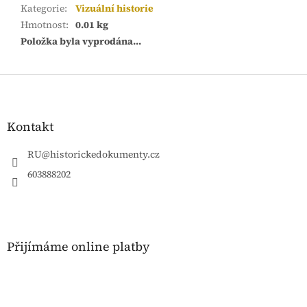
Kategorie
:
Vizuální historie
Hmotnost
:
0.01 kg
Položka byla vyprodána…
Z
á
p
a
Kontakt
t
í
RU
@
historickedokumenty.cz
603888202
Přijímáme online platby