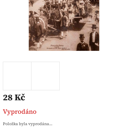
28 Kč
Měrná
Vyprodáno
cena:
Položka byla vyprodána…