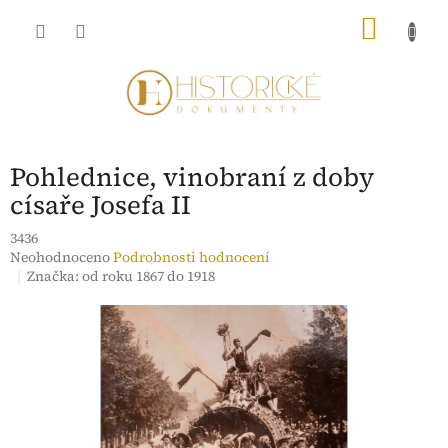
Přejít
NÁKU
na
obsah
KOŠÍK
Pohlednice, vinobraní z doby
císaře Josefa II
3436
Průměrné
Neohodnoceno
Podrobnosti hodnocení
hodnocení
Značka:
od roku 1867 do 1918
produktu
je
0,0
z
5
hvězdiček.