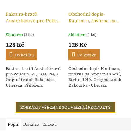
Faktura-bratři
Obchodní dopis-
Austerlitzové-pro-Police
Kaufman, továrna na
n. M.,kolek 10h, 1909
bronzové zboží, 1910
Skladem
(1 ks)
Skladem
(1 ks)
128 Kč
128 Kč
Do košíku
Do košíku
Faktura bratři Austerlitzové
Obchodní dopis-Kaufman,
pro Police n. M., 1909. 194/8.
továrna na bronzové zboží,
Originál z dob Rakouska -
Berlin, 1910. Originál z dob
Uherska. Přiložena
Rakouska - Uherska
stvrzenka. Adresováno:
Rakouské textilní závody,
dříve Isac...
ZOBRAZIT VŠECHNY SOUVISEJÍCÍ PRODUKTY
Popis
Diskuze
Značka