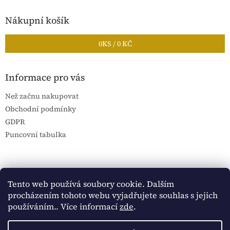
Nákupní košík
0
KS /
0 KČ
Informace pro vás
Než začnu nakupovat
Obchodní podmínky
GDPR
Puncovní tabulka
Blog Sportantique.cz
Sportovní sbírky
Tento web používá soubory cookie. Dalším
procházením tohoto webu vyjadřujete souhlas s jejich
používáním.. Více informací
zde
.
Vytvořil Shoptet