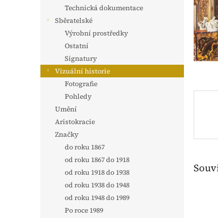
n
Technická dokumentace
e
Sběratelské
l
Výrobní prostředky
Ostatní
Signatury
Vizuální historie
Fotografie
Pohledy
Umění
Aristokracie
Značky
do roku 1867
od roku 1867 do 1918
Souvi
od roku 1918 do 1938
od roku 1938 do 1948
od roku 1948 do 1989
Po roce 1989