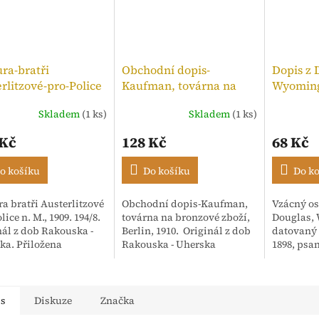
ra-bratři
Obchodní dopis-
Dopis z 
rlitzové-pro-Police
Kaufman, továrna na
Wyoming
,kolek 10h, 1909
bronzové zboží, 1910
Skladem
(1 ks)
Skladem
(1 ks)
Průměrné
hodnocen
 Kč
128 Kč
68 Kč
produktu
je
5,0
o košíku
Do košíku
Do k
z
5
a bratři Austerlitzové
Obchodní dopis-Kaufman,
Vzácný os
hvězdiček
lice n. M., 1909. 194/8.
továrna na bronzové zboží,
Douglas,
nál z dob Rakouska -
Berlin, 1910. Originál z dob
datovaný 
ka. Přiložena
Rakouska - Uherska
1898, psa
enka. Adresováno:
anglický
ské textilní závody,
Korespon
Isac...
"Mr. Hoar
"Dear Ari".
is
Diskuze
Značka