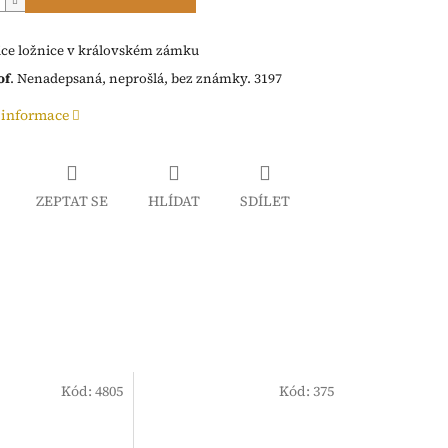
ce ložnice v královském zámku
of
.
Nenadepsaná, neprošlá, bez známky. 3197
 informace
ZEPTAT SE
HLÍDAT
SDÍLET
Kód:
4805
Kód:
375