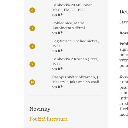
Bankovka 20 Millionen
Mark, FM-30 , 1923
Det
88 Kč
Stav
Pohlednice, Marie
Antoinetta s dětmi
Rozm
98 Kč
Legitimace Obchodnictva,
Poh
1921
sign
28 Kč
boha
Bankovka 2 Kronen (1333),
výz
1917
polo
98 Kč
Kore
Časopis Svět v obrazech, J.
aris
Masaryk, Jak jsme ho znali
98 Kč
psan
ekon
inti
aris
Novinky
šlec
mod
Použitá literatura