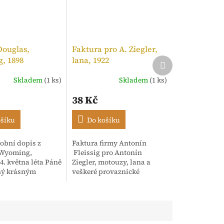
Douglas,
Faktura pro A. Ziegler,
, 1898
lana, 1922
Další
produkt
Skladem
(1 ks)
Skladem
(1 ks)
í
38 Kč
ošíku
Do košíku
obní dopis z
Faktura firmy Antonín
.
 Wyoming,
Fleissig pro Antonín
4. května léta Páně
Ziegler, motouzy, lana a
ný krásným
veškeré provaznické
m rukopisem.
výrobky, Praha. 12. Září,
dence adresována
1922. Strojopis opatřený
sh" s oslovením
razítkem a kolkem
..
tištěným...