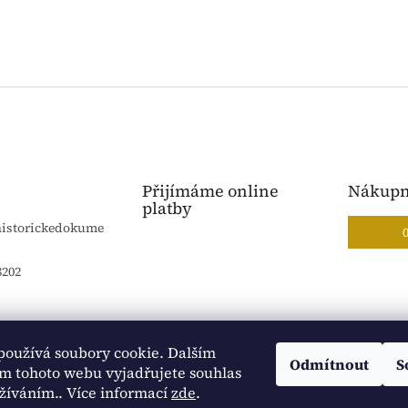
Přijímáme online
Nákupn
platby
historickedokume
8202
používá soubory cookie. Dalším
Blog Sportantique.cz
Sportovní sbírky
Odmítnout
S
m tohoto webu vyjadřujete souhlas
užíváním.. Více informací
zde
.