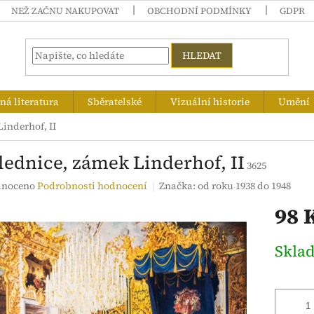
NEŽ ZAČNU NAKUPOVAT
OBCHODNÍ PODMÍNKY
GDPR
HLEDAT
á literatura
Sběratelské
Vizuální historie
Umění
inderhof, II
lednice, zámek Linderhof, II
3625
né
noceno
Podrobnosti hodnocení
Značka:
od roku 1938 do 1948
ení
98 
tu
Měrná
Skla
cena:
ek.