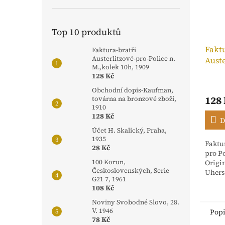
Top 10 produktů
Faktu
Faktura-bratři
Austerlitzové-pro-Police n.
Auste
M.,kolek 10h, 1909
n. M.
128 Kč
Obchodní dopis-Kaufman,
128
továrna na bronzové zboží,
1910
128 Kč
D
Účet H. Skalický, Praha,
1935
Faktur
28 Kč
pro Po
Origi
100 Korun,
Československých, Serie
Uhers
G21 7, 1961
stvrz
108 Kč
Rakou
dříve 
Noviny Svobodné Slovo, 28.
V. 1946
Pop
78 Kč