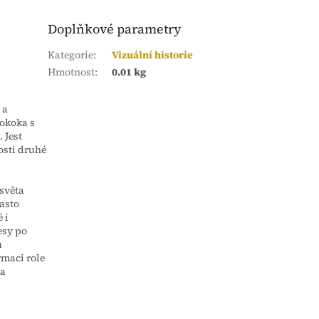
Doplňkové parametry
Kategorie
:
Vizuální historie
Hmotnost
:
0.01 kg
 a
rokoka s
 Jest
sti druhé
 světa
asto
 i
esy po
ů
maci role
na