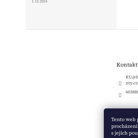
1.12.2024
Z
á
p
a
t
Kontakt
í
RU
@
nty.cz
60388
Tento web 
procházení
s jejich po