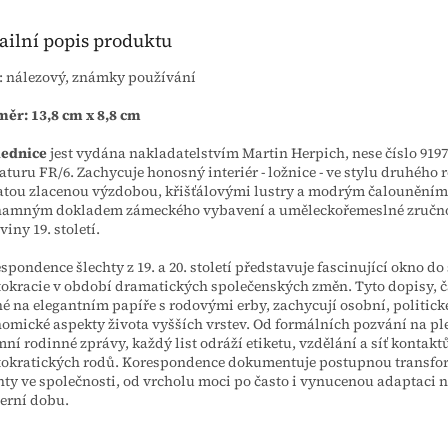
ailní popis produktu
: nálezový, známky používání
ěr: 13,8 cm x 8,8 cm
lednice
jest vydána nakladatelstvím Martin Herpich, nese číslo 9197
aturu FR/6. Zachycuje honosný interiér - ložnice - ve stylu druhého 
tou zlacenou výzdobou, křišťálovými lustry a modrým čalouněním.
namným dokladem zámeckého vybavení a uměleckořemeslné zručno
viny 19. století.
spondence šlechty z 19. a 20. století představuje fascinující okno do
tokracie v období dramatických společenských změn. Tyto dopisy, č
é na elegantním papíře s rodovými erby, zachycují osobní, politické
omické aspekty života vyšších vrstev. Od formálních pozvání na pl
mní rodinné zprávy, každý list odráží etiketu, vzdělání a síť kontakt
tokratických rodů. Korespondence dokumentuje postupnou transfor
hty ve společnosti, od vrcholu moci po často i vynucenou adaptaci 
erní dobu.