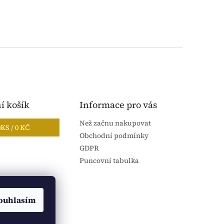
í košík
Informace pro vás
Než začnu nakupovat
0
KS /
0 KČ
Obchodní podmínky
GDPR
Puncovní tabulka
ouhlasím