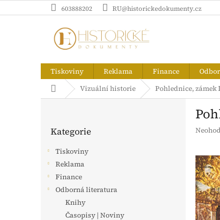
Přejít
603888202
RU@historickedokumenty.cz
na
obsah
Tiskoviny
Reklama
Finance
Odborn
Domů
Vizuální historie
Pohlednice, zámek L
P
Poh
o
Přeskočit
s
Průměr
Kategorie
Neohod
kategorie
t
hodnoc
r
produk
Tiskoviny
a
je
Reklama
n
0,0
z
Finance
n
5
í
Odborná literatura
hvězdič
p
Knihy
a
Časopisy | Noviny