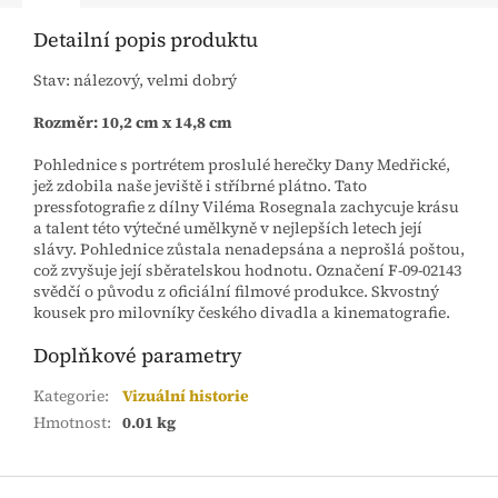
Detailní popis produktu
Stav: nálezový, velmi dobrý
Rozměr:
10,2 cm x 14,8 cm
Pohlednice s portrétem proslulé herečky Dany Medřické,
jež zdobila naše jeviště i stříbrné plátno. Tato
pressfotografie z dílny Viléma Rosegnala zachycuje krásu
a talent této výtečné umělkyně v nejlepších letech její
slávy. Pohlednice zůstala nenadepsána a neprošlá poštou,
což zvyšuje její sběratelskou hodnotu. Označení F-09-02143
svědčí o původu z oficiální filmové produkce. Skvostný
kousek pro milovníky českého divadla a kinematografie.
Doplňkové parametry
Kategorie
:
Vizuální historie
Hmotnost
:
0.01 kg
Z