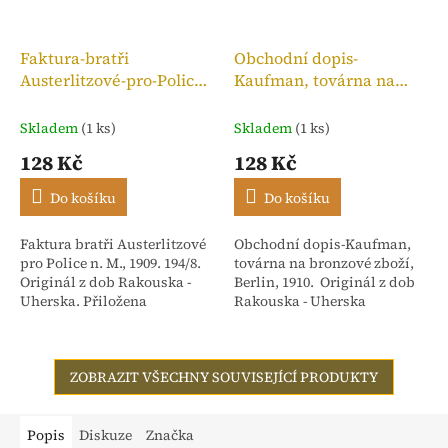
Faktura-bratři
Obchodní dopis-
Austerlitzové-pro-Police
Kaufman, továrna na
n. M.,kolek 10h, 1909
bronzové zboží, 1910
Skladem
(1 ks)
Skladem
(1 ks)
128 Kč
128 Kč
Do košíku
Do košíku
Faktura bratři Austerlitzové
Obchodní dopis-Kaufman,
pro Police n. M., 1909. 194/8.
továrna na bronzové zboží,
Originál z dob Rakouska -
Berlin, 1910. Originál z dob
Uherska. Přiložena
Rakouska - Uherska
stvrzenka. Adresováno:
Rakouské textilní závody,
dříve Isac...
ZOBRAZIT VŠECHNY SOUVISEJÍCÍ PRODUKTY
Popis
Diskuze
Značka