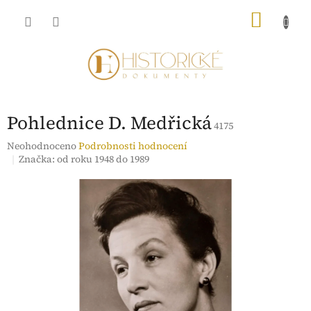
Přejít
NÁKU
na
obsah
KOŠÍK
Pohlednice D. Medřická
4175
Průměrné
Neohodnoceno
Podrobnosti hodnocení
hodnocení
Značka:
od roku 1948 do 1989
produktu
je
0,0
z
5
hvězdiček.