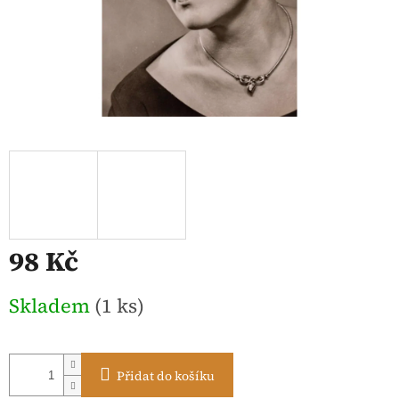
98 Kč
Měrná
Skladem
(1 ks)
cena:
Přidat do košíku