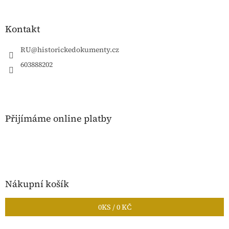
á
p
a
Kontakt
t
í
RU
@
historickedokumenty.cz
603888202
Přijímáme online platby
Nákupní košík
0
KS /
0 KČ