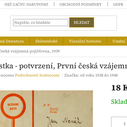
NEŽ ZAČNU NAKUPOVAT
OBCHODNÍ PODMÍNKY
GDPR
HLEDAT
á literatura
Sběratelské
Vizuální historie
Umění
 česká vzájemná pojišťovna, 1939
stka - potvrzení, První česká vzájem
né
noceno
Podrobnosti hodnocení
Značka:
od roku 1938 do 1948
ení
18 
tu
Měrná
Skla
cena:
ek.