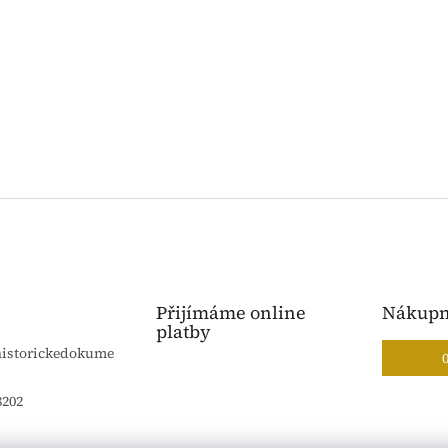
Přijímáme online
Nákupn
platby
historickedokume
8202