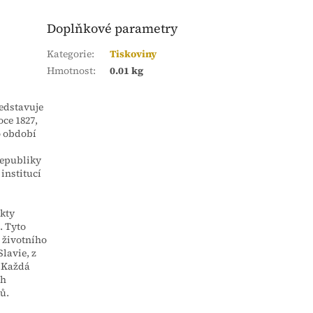
Doplňkové parametry
Kategorie
:
Tiskoviny
Hmotnost
:
0.01 kg
edstavuje
oce 1827,
o období
republiky
institucí
akty
. Tyto
 životního
lavie, z
. Každá
ch
ů.