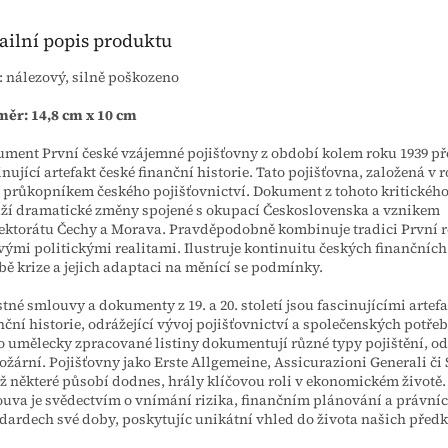
ailní popis produktu
: nálezový, silně poškozeno
ěr: 14,8 cm x 10 cm
ment První české vzájemné pojišťovny z období kolem roku 1939 př
inující artefakt české finanční historie. Tato pojišťovna, založená v r
 průkopníkem českého pojišťovnictví. Dokument z tohoto kritickéh
ží dramatické změny spojené s okupací Československa a vznikem
ektorátu Čechy a Morava. Pravděpodobně kombinuje tradici První 
vými politickými realitami. Ilustruje kontinuitu českých finančních 
bě krize a jejich adaptaci na měnící se podmínky.
stné smlouvy a dokumenty z 19. a 20. století jsou fascinujícími artef
nční historie, odrážející vývoj pojišťovnictví a společenských potřeb
o umělecky zpracované listiny dokumentují různé typy pojištění, od
ožární. Pojišťovny jako Erste Allgemeine, Assicurazioni Generali či S
ž některé působí dodnes, hrály klíčovou roli v ekonomickém životě
uva je svědectvím o vnímání rizika, finančním plánování a právní
dardech své doby, poskytujíc unikátní vhled do života našich předk