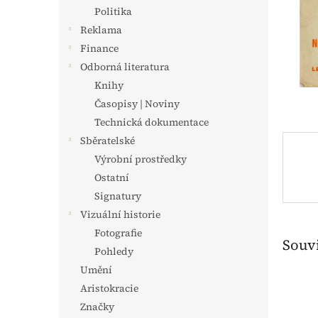
n
Politika
e
Reklama
l
Finance
Odborná literatura
Knihy
Časopisy | Noviny
Technická dokumentace
Sběratelské
Výrobní prostředky
Ostatní
Signatury
Vizuální historie
Fotografie
Souvi
Pohledy
Umění
Aristokracie
Značky