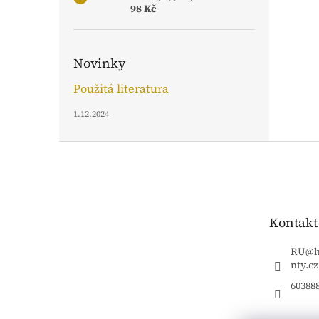
98 Kč
Novinky
Použitá literatura
1.12.2024
Z
á
p
a
t
Kontakt
í
RU
@
nty.cz
60388