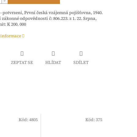
 - potvrzení, První česká vzájemná pojišťovna, 1940.
í zákonné odpovědnosti č: 806.223. z 1. 22. Srpna,
it: K 200. 000
 informace
ZEPTAT SE
HLÍDAT
SDÍLET
Kód:
4805
Kód:
375