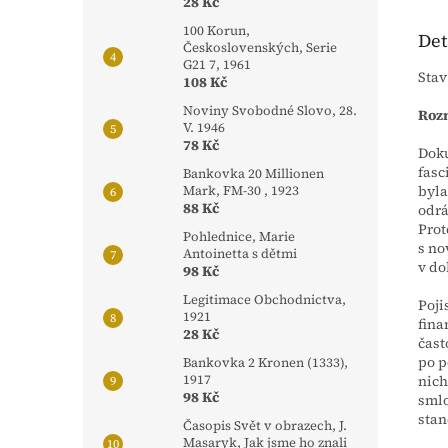
28 Kč
100 Korun,
Det
Československých, Serie
G21 7, 1961
Stav
108 Kč
Noviny Svobodné Slovo, 28.
Rozm
V. 1946
78 Kč
Doku
fasc
Bankovka 20 Millionen
byla
Mark, FM-30 , 1923
88 Kč
odrá
Prot
Pohlednice, Marie
s no
Antoinetta s dětmi
v do
98 Kč
Legitimace Obchodnictva,
Poji
1921
fina
28 Kč
čast
po p
Bankovka 2 Kronen (1333),
nich
1917
98 Kč
smlo
stan
Časopis Svět v obrazech, J.
Masaryk, Jak jsme ho znali