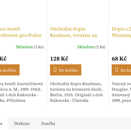
ra-bratři
Obchodní dopis-
Dopis z 
rlitzové-pro-Police
Kaufman, továrna na
Wyoming
,kolek 10h, 1909
bronzové zboží, 1910
Skladem
(1 ks)
Skladem
(1 ks)
Průměrné
hodnocen
 Kč
128 Kč
68 Kč
produktu
je
5,0
o košíku
Do košíku
Do k
z
5
a bratři Austerlitzové
Obchodní dopis-Kaufman,
Vzácný os
hvězdiček
lice n. M., 1909. 194/8.
továrna na bronzové zboží,
Douglas,
nál z dob Rakouska -
Berlin, 1910. Originál z dob
datovaný 
ka. Přiložena
Rakouska - Uherska
1898, psa
enka. Adresováno:
anglický
ské textilní závody,
Korespon
Isac...
"Mr. Hoar
"Dear Ari".
is
Diskuze
Značka