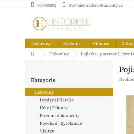
Přejít
603888202
RU@historickedokumenty.cz
na
obsah
Tiskoviny
Reklama
Finance
Odborn
Domů
Tiskoviny
Pojistka - potvrzení, První
P
Poji
o
Přeskočit
s
Průměr
Kategorie
Neohod
kategorie
t
hodnoc
r
produk
Tiskoviny
a
je
Dopisy | Filatelie
n
0,0
z
Účty | Faktury
n
5
í
Firemní dokumenty
hvězdič
p
Povolení | Byrokracie
a
Vizitky