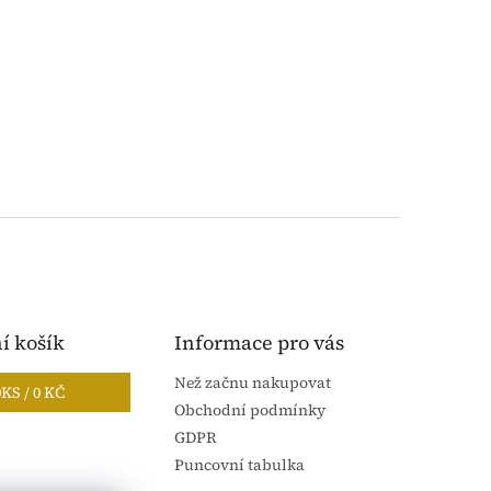
í košík
Informace pro vás
Než začnu nakupovat
0
KS /
0 KČ
Obchodní podmínky
GDPR
Puncovní tabulka