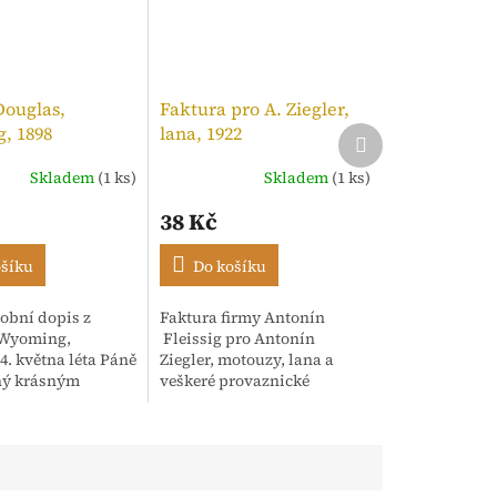
Douglas,
Faktura pro A. Ziegler,
, 1898
lana, 1922
Další
produkt
Skladem
(1 ks)
Skladem
(1 ks)
í
38 Kč
ošíku
Do košíku
obní dopis z
Faktura firmy Antonín
.
 Wyoming,
Fleissig pro Antonín
4. května léta Páně
Ziegler, motouzy, lana a
ný krásným
veškeré provaznické
m rukopisem.
výrobky, Praha. 12. Září,
dence adresována
1922. Strojopis opatřený
sh" s oslovením
razítkem a kolkem
..
tištěným...