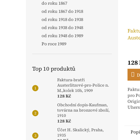
do roku 1867
od roku 1867 do 1918
od roku 1918 do 1938
od roku 1938 do 1948
Faktu
od roku 1948 do 1989
Auste
Po roce 1989
n. M.
128
Top 10 produktů
D
Faktura-bratři
Austerlitzové-pro-Police n.
Faktur
M.,kolek 10h, 1909
pro Po
128 Kč
Origi
Obchodní dopis-Kaufman,
Uhers
továrna na bronzové zboží,
stvrz
1910
Rakou
128 Kč
dříve 
Účet H. Skalický, Praha,
Pop
1935