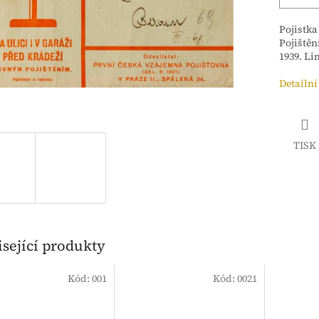
Pojistka
Pojištěn
1939. Lim
Detailní
TISK
sející produkty
Kód:
001
Kód:
0021