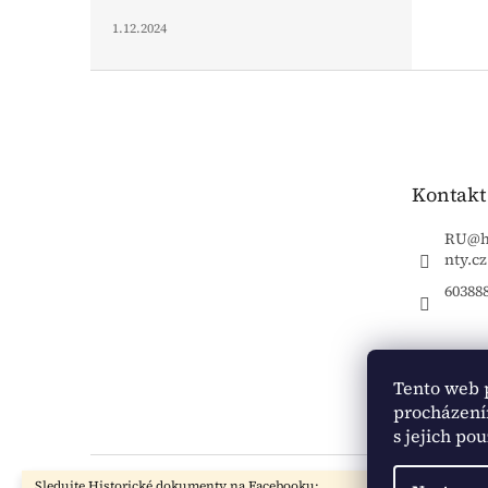
1.12.2024
Z
á
p
a
t
Kontakt
í
RU
@
nty.cz
60388
Tento web 
procházení
s jejich po
Sledujte Historické dokumenty na Facebooku: