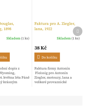
Douglas,
Faktura pro A. Ziegler,
, 1898
lana, 1922
Další
produkt
Skladem
(1 ks)
Skladem
(1 ks)
í
38 Kč
ošíku
Do košíku
obní dopis z
Faktura firmy Antonín
.
 Wyoming,
Fleissig pro Antonín
4. května léta Páně
Ziegler, motouzy, lana a
ný krásným
veškeré provaznické
m rukopisem.
výrobky, Praha. 12. Září,
dence adresována
1922. Strojopis opatřený
sh" s oslovením
razítkem a kolkem
..
tištěným...