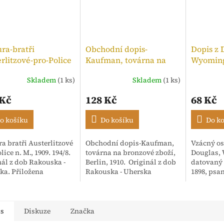
ra-bratři
Obchodní dopis-
Dopis z 
rlitzové-pro-Police
Kaufman, továrna na
Wyoming
,kolek 10h, 1909
bronzové zboží, 1910
Skladem
(1 ks)
Skladem
(1 ks)
Průměrné
hodnocen
 Kč
128 Kč
68 Kč
produktu
je
5,0
o košíku
Do košíku
Do k
z
5
a bratři Austerlitzové
Obchodní dopis-Kaufman,
Vzácný os
hvězdiček
lice n. M., 1909. 194/8.
továrna na bronzové zboží,
Douglas,
nál z dob Rakouska -
Berlin, 1910. Originál z dob
datovaný 
ka. Přiložena
Rakouska - Uherska
1898, psa
enka. Adresováno:
anglický
ské textilní závody,
Korespon
Isac...
"Mr. Hoar
"Dear Ari".
is
Diskuze
Značka