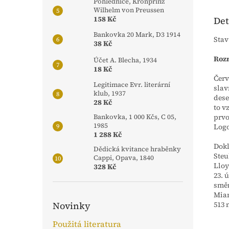
Pohlednice, Kronprinz
Wilhelm von Preussen
158 Kč
Det
Bankovka 20 Mark, D3 1914
Stav
38 Kč
Rozm
Účet A. Blecha, 1934
18 Kč
Červ
Legitimace Evr. literární
slav
klub, 1937
dese
28 Kč
to v
prvo
Bankovka, 1 000 Kčs, C 05,
1985
Logo
1 288 Kč
Dokl
Dědická kvitance hraběnky
Ste
Cappi, Opava, 1840
Lloy
328 Kč
23. 
směr
Miam
513 
Novinky
Použitá literatura