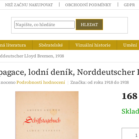
NEŽ ZAČNU NAKUPOVAT
OBCHODNÍ PODMÍNKY
GDPR
HLEDAT
á literatura
Sběratelské
Vizuální historie
Umění
rddeutscher Lloyd Bremen, 1938
pagace, lodní deník, Norddeutscher
né
noceno
Podrobnosti hodnocení
Značka:
od roku 1918 do 1938
ení
168
tu
Měrná
Skla
cena:
ek.