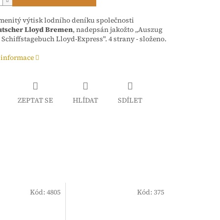
enitý výtisk lodního deníku společnosti
tscher Lloyd Bremen
, nadepsán jakožto „Auszug
Schiffstagebuch Lloyd-Express". 4 strany - složeno.
 informace
ZEPTAT SE
HLÍDAT
SDÍLET
Kód:
4805
Kód:
375