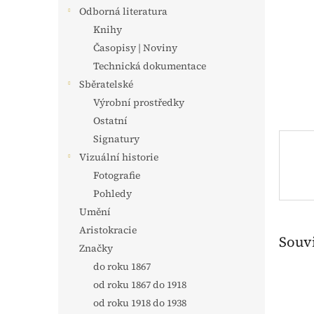
n
Odborná literatura
e
Knihy
l
Časopisy | Noviny
Technická dokumentace
Sběratelské
Výrobní prostředky
Ostatní
Signatury
Vizuální historie
Fotografie
Pohledy
Umění
Aristokracie
Souvi
Značky
do roku 1867
od roku 1867 do 1918
od roku 1918 do 1938