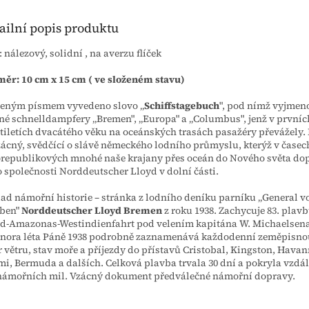
ailní popis produktu
: nálezový, solidní , na averzu flíček
ěr: 10 cm x 15 cm ( ve složeném stavu)
eným písmem vyvedeno slovo „
Schiffstagebuch
", pod nímž vyjme
né schnelldampfery „Bremen", „Europa" a „Columbus", jenž v prvníc
tiletích dvacátého věku na oceánských trasách pasažéry převážely
zácný, svědčící o slávě německého lodního průmyslu, kterýž v časec
republikových mnohé naše krajany přes oceán do Nového světa do
 společnosti Norddeutscher Lloyd v dolní části.
ad námořní historie – stránka z lodního deníku parníku „General v
uben"
Norddeutscher Lloyd Bremen
z roku 1938. Zachycuje 83. plavb
d-Amazonas-Westindienfahrt pod velením kapitána W. Michaelsena.
února léta Páně 1938 podrobně zaznamenává každodenní zeměpisno
 větru, stav moře a příjezdy do přístavů Cristobal, Kingston, Havan
i, Bermuda a dalších. Celková plavba trvala 30 dní a pokryla vzdál
námořních mil. Vzácný dokument předválečné námořní dopravy.