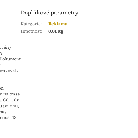
Doplňkové parametry
Kategorie
:
Reklama
Hmotnost
:
0.01 kg
novány
h
. Dokument
h
pravoval.
on
u na trase
 Od 1. do
u polohu,
na,
enost 13