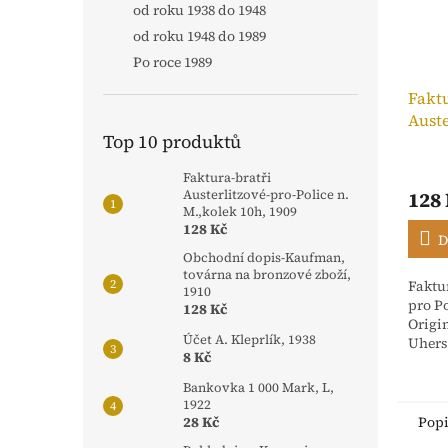
od roku 1938 do 1948
od roku 1948 do 1989
Po roce 1989
Faktu
Auste
Top 10 produktů
n. M.
Faktura-bratři
128
Austerlitzové-pro-Police n.
M.,kolek 10h, 1909
128 Kč
D
Obchodní dopis-Kaufman,
továrna na bronzové zboží,
Faktur
1910
pro Po
128 Kč
Origi
Účet A. Kleprlík, 1938
Uhers
8 Kč
stvrz
Rakou
Bankovka 1 000 Mark, L,
dříve 
1922
Pop
28 Kč