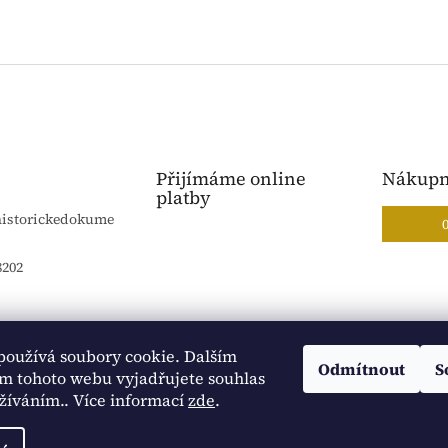
Přijímáme online
Nákupn
platby
historickedokume
8202
používá soubory cookie. Dalším
Blog Sportantique.cz
Sportovní sbírky
Odmítnout
S
m tohoto webu vyjadřujete souhlas
užíváním.. Více informací
zde
.