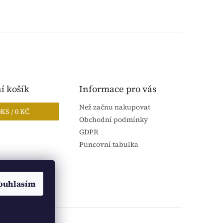
í košík
Informace pro vás
Než začnu nakupovat
0
KS /
0 KČ
Obchodní podmínky
GDPR
Puncovní tabulka
ouhlasím