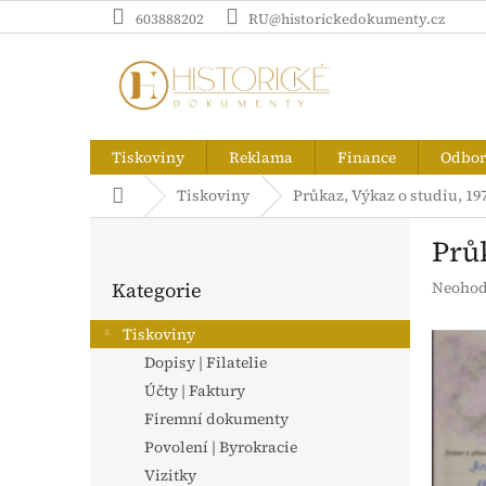
Přejít
603888202
RU@historickedokumenty.cz
na
obsah
Tiskoviny
Reklama
Finance
Odborn
Domů
Tiskoviny
Průkaz, Výkaz o studiu, 19
P
Průk
o
Přeskočit
s
Průměr
Kategorie
Neohod
kategorie
t
hodnoc
r
produk
Tiskoviny
a
je
Dopisy | Filatelie
n
0,0
z
Účty | Faktury
n
5
í
Firemní dokumenty
hvězdič
p
Povolení | Byrokracie
a
Vizitky