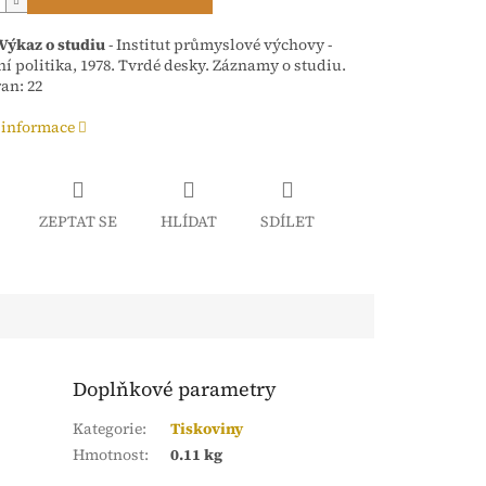
Výkaz o studiu
- Institut průmyslové výchovy -
ní politika, 1978. Tvrdé desky. Záznamy o studiu.
ran: 22
 informace
ZEPTAT SE
HLÍDAT
SDÍLET
Doplňkové parametry
Kategorie
:
Tiskoviny
Hmotnost
:
0.11 kg