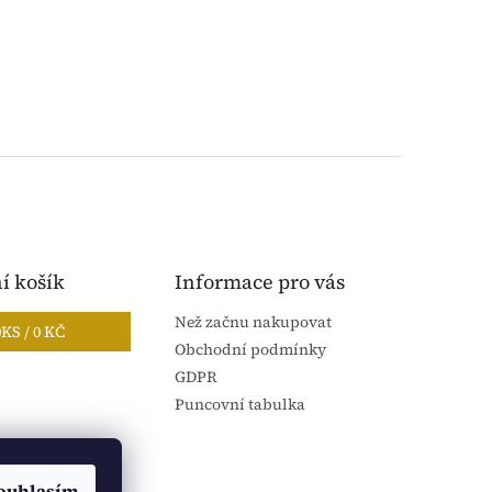
í košík
Informace pro vás
Než začnu nakupovat
0
KS /
0 KČ
Obchodní podmínky
GDPR
Puncovní tabulka
ouhlasím