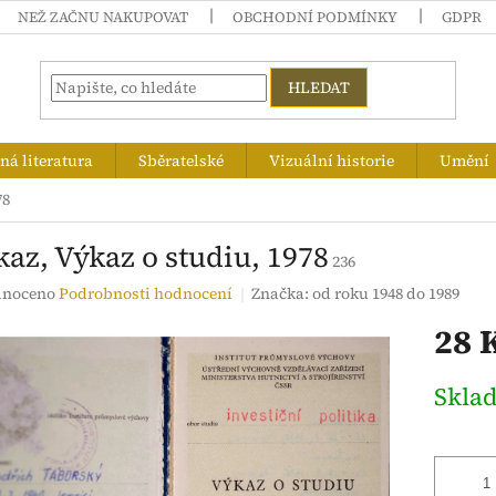
NEŽ ZAČNU NAKUPOVAT
OBCHODNÍ PODMÍNKY
GDPR
HLEDAT
á literatura
Sběratelské
Vizuální historie
Umění
78
az, Výkaz o studiu, 1978
236
né
noceno
Podrobnosti hodnocení
Značka:
od roku 1948 do 1989
ení
28 
tu
Měrná
Skla
cena:
ek.