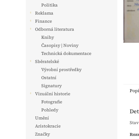
n
Politika
e
Reklama
l
Finance
Odborná literatura
Knihy
Časopisy | Noviny
Technická dokumentace
Sběratelské
Výrobní prostředky
Ostatní
Signatury
Pop
Vizuální historie
Fotografie
Pohledy
Det
Umění
Stav
Aristokracie
Značky
Roz