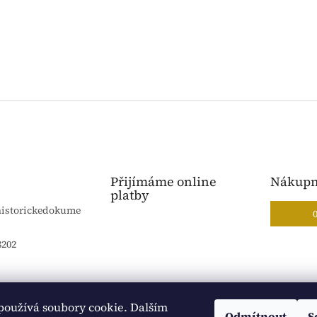
Přijímáme online
Nákupn
platby
historickedokume
8202
používá soubory cookie. Dalším
Blog Sportantique.cz
Sportovní sbírky
Odmítnout
S