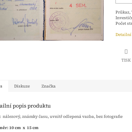
Průkaz,
Investič
Počet st
Detailní
TISK
is
Diskuze
Značka
ailní popis produktu
: nálezový, známky času, uvnitř odlepená vazba, bez fotografie
měr: 10 cm x 15 cm