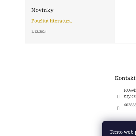
Novinky
Použitá literatura
1.12.2024
Z
á
p
a
t
Kontakt
í
RU
@
nty.cz
60388
Tento web 