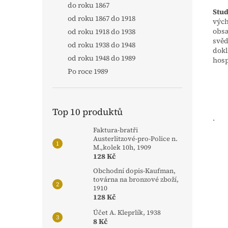
do roku 1867
Stud
od roku 1867 do 1918
vých
obsa
od roku 1918 do 1938
svěd
od roku 1938 do 1948
dokl
od roku 1948 do 1989
hosp
Po roce 1989
Top 10 produktů
.
Faktura-bratři
Austerlitzové-pro-Police n.
M.,kolek 10h, 1909
128 Kč
Obchodní dopis-Kaufman,
továrna na bronzové zboží,
1910
128 Kč
Účet A. Kleprlík, 1938
8 Kč