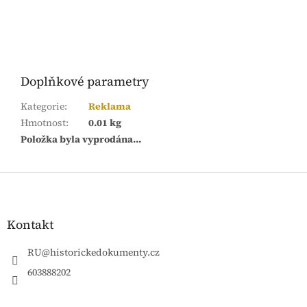
Doplňkové parametry
Kategorie
:
Reklama
Hmotnost
:
0.01 kg
Položka byla vyprodána…
Z
á
p
a
Kontakt
t
í
RU
@
historickedokumenty.cz
603888202