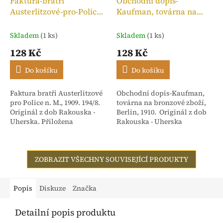
Faktura-bratři
Obchodní dopis-
Austerlitzové-pro-Police
Kaufman, továrna na
n. M.,kolek 10h, 1909
bronzové zboží, 1910
Skladem
(1 ks)
Skladem
(1 ks)
128 Kč
128 Kč
Do košíku
Do košíku
Faktura bratři Austerlitzové
Obchodní dopis-Kaufman,
pro Police n. M., 1909. 194/8.
továrna na bronzové zboží,
Originál z dob Rakouska -
Berlin, 1910. Originál z dob
Uherska. Přiložena
Rakouska - Uherska
stvrzenka. Adresováno:
Rakouské textilní závody,
dříve Isac...
ZOBRAZIT VŠECHNY SOUVISEJÍCÍ PRODUKTY
Popis
Diskuze
Značka
Detailní popis produktu