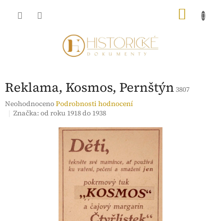
Přejít
NÁKU
na
obsah
KOŠÍK
Reklama, Kosmos, Pernštýn
3807
Průměrné
Neohodnoceno
Podrobnosti hodnocení
hodnocení
Značka:
od roku 1918 do 1938
produktu
je
0,0
z
5
hvězdiček.