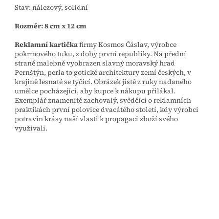
Stav: nálezový, solidní
Rozměr: 8 cm x 12 cm
Reklamní kartička
firmy Kosmos Čáslav, výrobce
pokrmového tuku, z doby první republiky. Na přední
straně malebně vyobrazen slavný moravský hrad
Pernštýn, perla to gotické architektury zemí českých, v
krajině lesnaté se tyčící. Obrázek jistě z ruky nadaného
umělce pocházející, aby kupce k nákupu přilákal.
Exemplář znamenitě zachovalý, svědčící o reklamních
praktikách první polovice dvacátého století, kdy výrobci
potravin krásy naší vlasti k propagaci zboží svého
využívali.