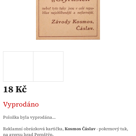
18 Kč
Měrná
Vyprodáno
cena:
Položka byla vyprodána…
Reklamní obrázková kartička,
Kosmos Čáslav
- pokrmový tuk,
na aversu hrad Pernštýn.