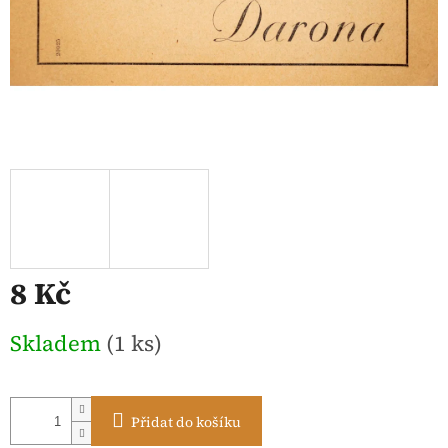
8 Kč
Měrná
Skladem
(1 ks)
cena:
Přidat do košíku