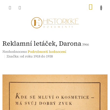
Přejít
NÁKU
na
obsah
KOŠÍK
Reklamní letáček, Darona
3966
Průměrné
Neohodnoceno
Podrobnosti hodnocení
hodnocení
Značka:
od roku 1918 do 1938
produktu
je
0,0
z
5
hvězdiček.