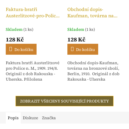
Faktura-bratři
Obchodní dopis-
Austerlitzové-pro-Police
Kaufman, továrna na
n. M.,kolek 10h, 1909
bronzové zboží, 1910
Skladem
(1 ks)
Skladem
(1 ks)
128 Kč
128 Kč
Do košíku
Do košíku
Faktura bratři Austerlitzové
Obchodní dopis-Kaufman,
pro Police n. M., 1909. 194/8.
továrna na bronzové zboží,
Originál z dob Rakouska -
Berlin, 1910. Originál z dob
Uherska. Přiložena
Rakouska - Uherska
stvrzenka. Adresováno:
Rakouské textilní závody,
dříve Isac...
ZOBRAZIT VŠECHNY SOUVISEJÍCÍ PRODUKTY
Popis
Diskuze
Značka