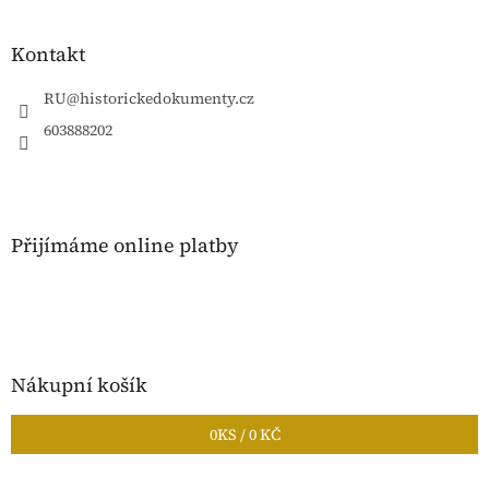
á
p
a
Kontakt
t
í
RU
@
historickedokumenty.cz
603888202
Přijímáme online platby
Nákupní košík
0
KS /
0 KČ