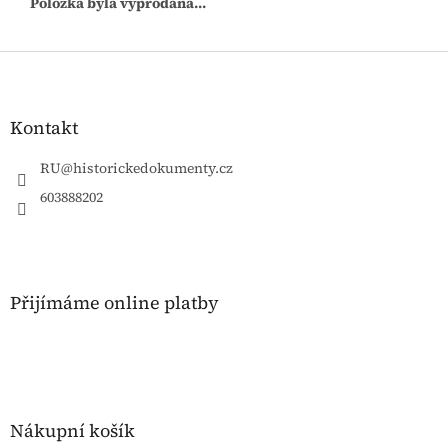
Položka byla vyprodána…
Z
á
p
a
Kontakt
t
í
RU
@
historickedokumenty.cz
603888202
Přijímáme online platby
Nákupní košík