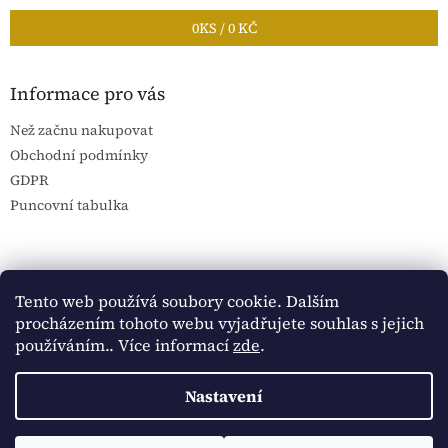
0
KS /
0 KČ
Informace pro vás
Než začnu nakupovat
Obchodní podmínky
GDPR
Puncovní tabulka
Blog Sportantique.cz
Sportovní sbírky
Tento web používá soubory cookie. Dalším
procházením tohoto webu vyjadřujete souhlas s jejich
používáním.. Více informací
zde
.
Vytvořil Shoptet
Nastavení
Copyright 2026
Historické dokumenty
. Všechna práva