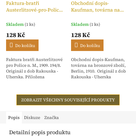
Faktura-bratři
Obchodní dopis-
Austerlitzové-pro-Police
Kaufman, továrna na
n. M.,kolek 10h, 1909
bronzové zboží, 1910
Skladem
(1 ks)
Skladem
(1 ks)
128 Kč
128 Kč
Do košíku
Do košíku
Faktura bratři Austerlitzové
Obchodní dopis-Kaufman,
pro Police n. M., 1909. 194/8.
továrna na bronzové zboží,
Originál z dob Rakouska -
Berlin, 1910. Originál z dob
Uherska. Přiložena
Rakouska - Uherska
stvrzenka. Adresováno:
Rakouské textilní závody,
dříve Isac...
ZOBRAZIT VŠECHNY SOUVISEJÍCÍ PRODUKTY
Popis
Diskuze
Značka
Detailní popis produktu