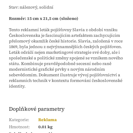
Stav: nálezový, solidní
Rozměr: 15 cm x 21,5 cm (složeno)
Tento reklamní leták pojišťovny Slavia z období vzniku
Československa je fascinujícím artefaktem zachycujícím
přelomový okamžik české historie. Slavia, založená v roce
1869, byla jednou z nejvýznamnějších českých pojišťoven.
Leták odráží nejen marketingové strategie své doby, ale i
společenské a politické změny spojené se vznikem nového
státu. Kombinuje pravděpodobně secesní nebo raně
modernistické grafické prvky s novým národním
sebevědomím. Dokument ilustruje vývoj pojišťovnictví a
reklamních technik v kontextu formování československé
identity.
Doplňkové parametry
Kategorie
:
Reklama
Hmotnost
:
0.01 kg