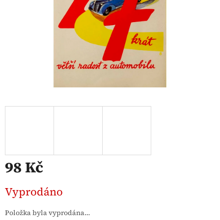
98 Kč
Měrná
Vyprodáno
cena:
Položka byla vyprodána…