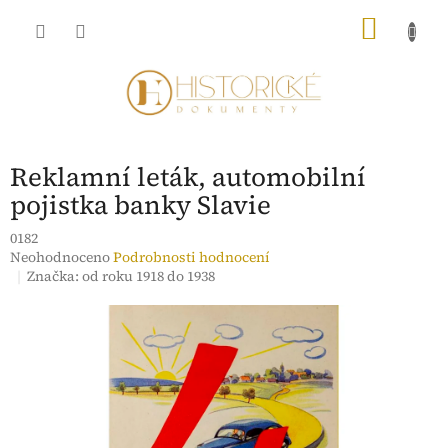
Přejít
NÁKU
na
obsah
KOŠÍK
Reklamní leták, automobilní
pojistka banky Slavie
0182
Průměrné
Neohodnoceno
Podrobnosti hodnocení
hodnocení
Značka:
od roku 1918 do 1938
produktu
je
0,0
z
5
hvězdiček.