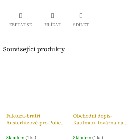
ZEPTAT SE
HLÍDAT
SDÍLET
Související produkty
Faktura-bratři
Obchodní dopis-
Austerlitzové-pro-Police
Kaufman, továrna na
n. M.,kolek 10h, 1909
bronzové zboží, 1910
Skladem
(1 ks)
Skladem
(1 ks)