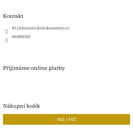
á
p
a
Kontakt
t
í
RU
@
historickedokumenty.cz
603888202
Přijímáme online platby
Nákupní košík
0
KS /
0 KČ