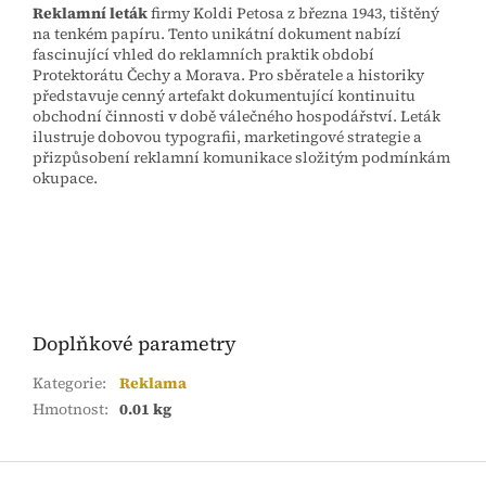
Reklamní leták
firmy Koldi Petosa z března 1943, tištěný
na tenkém papíru. Tento unikátní dokument nabízí
fascinující vhled do reklamních praktik období
Protektorátu Čechy a Morava. Pro sběratele a historiky
představuje cenný artefakt dokumentující kontinuitu
obchodní činnosti v době válečného hospodářství. Leták
ilustruje dobovou typografii, marketingové strategie a
přizpůsobení reklamní komunikace složitým podmínkám
okupace.
Doplňkové parametry
Kategorie
:
Reklama
Hmotnost
:
0.01 kg
Z