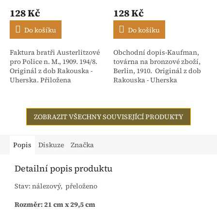
128 Kč
128 Kč
Do košíku
Do košíku
Faktura bratři Austerlitzové
Obchodní dopis-Kaufman,
pro Police n. M., 1909. 194/8.
továrna na bronzové zboží,
Originál z dob Rakouska -
Berlin, 1910. Originál z dob
Uherska. Přiložena
Rakouska - Uherska
stvrzenka. Adresováno:
Rakouské textilní závody,
dříve Isac...
ZOBRAZIT VŠECHNY SOUVISEJÍCÍ PRODUKTY
Popis
Diskuze
Značka
Detailní popis produktu
Stav: nálezový, přeloženo
Rozměr: 21 cm x 29,5 cm