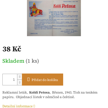
38 Kč
Měrná
Skladem
(1 ks)
cena:
Přidat do košíku
Reklamní leták,
Koldi Petosa
, Březen, 1943. Tisk na tenkém
papíru. Objednací lístek v němčině a češtině.
Detailní informace