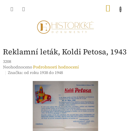
Přejít
NÁKU
na
obsah
KOŠÍK
Reklamní leták, Koldi Petosa, 1943
3208
Průměrné
Neohodnoceno
Podrobnosti hodnocení
hodnocení
Značka:
od roku 1938 do 1948
produktu
je
0,0
z
5
hvězdiček.