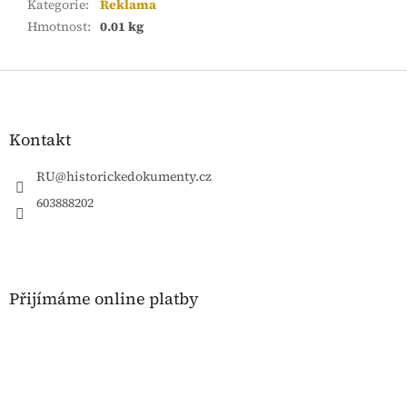
Kategorie
:
Reklama
Hmotnost
:
0.01 kg
Z
á
p
a
Kontakt
t
í
RU
@
historickedokumenty.cz
603888202
Přijímáme online platby