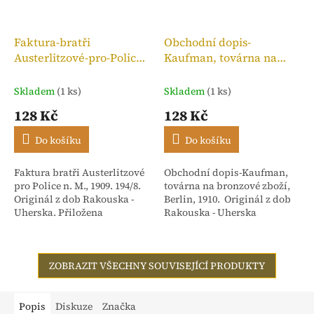
Faktura-bratři
Obchodní dopis-
Austerlitzové-pro-Police
Kaufman, továrna na
n. M.,kolek 10h, 1909
bronzové zboží, 1910
Skladem
(1 ks)
Skladem
(1 ks)
128 Kč
128 Kč
Do košíku
Do košíku
Faktura bratři Austerlitzové
Obchodní dopis-Kaufman,
pro Police n. M., 1909. 194/8.
továrna na bronzové zboží,
Originál z dob Rakouska -
Berlin, 1910. Originál z dob
Uherska. Přiložena
Rakouska - Uherska
stvrzenka. Adresováno:
Rakouské textilní závody,
dříve Isac...
ZOBRAZIT VŠECHNY SOUVISEJÍCÍ PRODUKTY
Popis
Diskuze
Značka