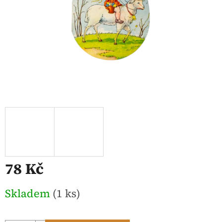
78 Kč
Měrná
Skladem
(1 ks)
cena: