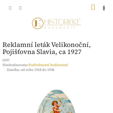
Přejít
NÁKU
na
obsah
KOŠÍK
Reklamní leták Velikonoční,
Pojišťovna Slavia, ca 1927
0197
Průměrné
Neohodnoceno
Podrobnosti hodnocení
hodnocení
Značka:
od roku 1918 do 1938
produktu
je
0,0
z
5
hvězdiček.