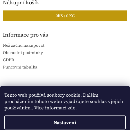
Nákupní košík
0
KS /
0 KČ
Informace pro vás
Než začnu nakupovat
Obchodní podmínky
GDPR
Puncovní tabulka
Blog Sportantique.cz
Sportovní sbírky
Tento web používá soubory cookie. Dalším
procházením tohoto webu vyjadřujete souhlas s jejich
používáním.. Více informací
zde
.
Vytvořil Shoptet
Nastavení