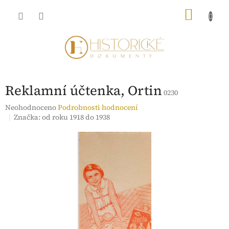
Přejít
NÁKU
na
obsah
KOŠÍK
Reklamní účtenka, Ortin
0230
Průměrné
Neohodnoceno
Podrobnosti hodnocení
hodnocení
Značka:
od roku 1918 do 1938
produktu
je
0,0
z
5
hvězdiček.