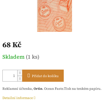
68 Kč
Měrná
Skladem
(1 ks)
cena:
Přidat do košíku
Reklamní účtenka,
Ortin
. Ocean Faste.Tisk na tenkém papíru.
Detailní informace