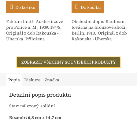
Do košíku
Do košíku
Faktura bratři Austerlitzové
Obchodní dopis-Kaufman,
pro Police n. M., 1909. 194/8.
továrna na bronzové zboží,
Originál z dob Rakouska -
Berlin, 1910. Originál z dob
Uherska. Přiložena
Rakouska - Uherska
stvrzenka. Adresováno:
Rakouské textilní závody,
dříve Isac...
ZOBRAZIT VŠECHNY SOUVISEJÍCÍ PRODUKTY
Popis
Diskuze
Značka
Detailní popis produktu
Stav: nálezový, solidní
Rozměr: 6,8 cm x 14,7 cm