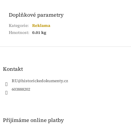
Doplňkové parametry
Kategorie
:
Reklama
Hmotnost
:
0.01 kg
Z
á
p
a
Kontakt
t
í
RU
@
historickedokumenty.cz
603888202
Přijímáme online platby