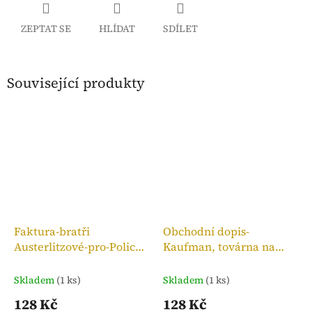
ZEPTAT SE
HLÍDAT
SDÍLET
Související produkty
Faktura-bratři
Obchodní dopis-
Austerlitzové-pro-Police
Kaufman, továrna na
n. M.,kolek 10h, 1909
bronzové zboží, 1910
Skladem
(1 ks)
Skladem
(1 ks)
128 Kč
128 Kč