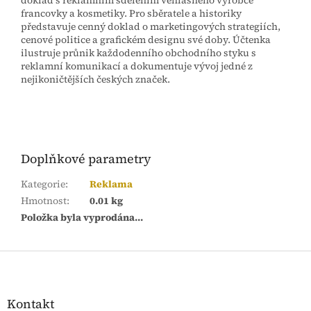
doklad s reklamním sdělením věhlasného výrobce
francovky a kosmetiky. Pro sběratele a historiky
představuje cenný doklad o marketingových strategiích,
cenové politice a grafickém designu své doby. Účtenka
ilustruje průnik každodenního obchodního styku s
reklamní komunikací a dokumentuje vývoj jedné z
nejikoničtějších českých značek.
Doplňkové parametry
Kategorie
:
Reklama
Hmotnost
:
0.01 kg
Položka byla vyprodána…
Z
á
p
a
Kontakt