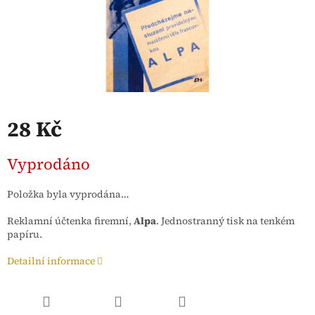
28 Kč
Měrná
Vyprodáno
cena:
Položka byla vyprodána…
Reklamní účtenka firemní,
Alpa
. Jednostranný tisk na tenkém
papíru.
Detailní informace