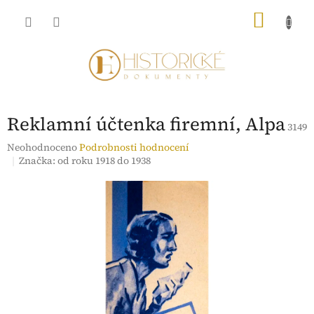
Přejít
NÁKU
na
obsah
KOŠÍK
Reklamní účtenka firemní, Alpa
3149
Průměrné
Neohodnoceno
Podrobnosti hodnocení
hodnocení
Značka:
od roku 1918 do 1938
produktu
je
0,0
z
5
hvězdiček.