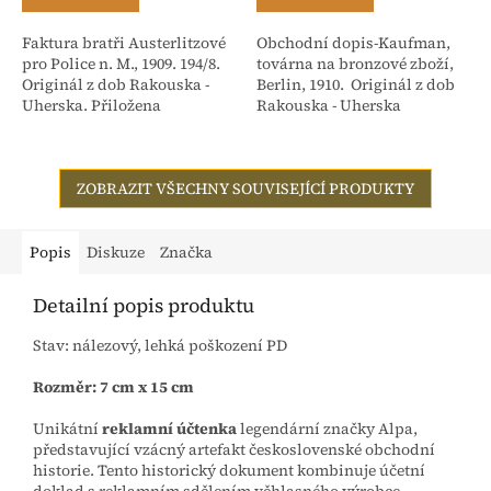
Faktura bratři Austerlitzové
Obchodní dopis-Kaufman,
pro Police n. M., 1909. 194/8.
továrna na bronzové zboží,
Originál z dob Rakouska -
Berlin, 1910. Originál z dob
Uherska. Přiložena
Rakouska - Uherska
stvrzenka. Adresováno:
Rakouské textilní závody,
dříve Isac...
ZOBRAZIT VŠECHNY SOUVISEJÍCÍ PRODUKTY
Popis
Diskuze
Značka
Detailní popis produktu
Stav: nálezový, lehká poškození PD
Rozměr: 7 cm x 15 cm
Unikátní
reklamní účtenka
legendární značky Alpa,
představující vzácný artefakt československé obchodní
historie. Tento historický dokument kombinuje účetní