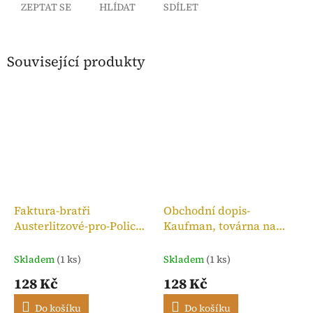
ZEPTAT SE
HLÍDAT
SDÍLET
Související produkty
Faktura-bratři
Obchodní dopis-
Austerlitzové-pro-Police
Kaufman, továrna na
n. M.,kolek 10h, 1909
bronzové zboží, 1910
Skladem
(1 ks)
Skladem
(1 ks)
128 Kč
128 Kč
Do košíku
Do košíku