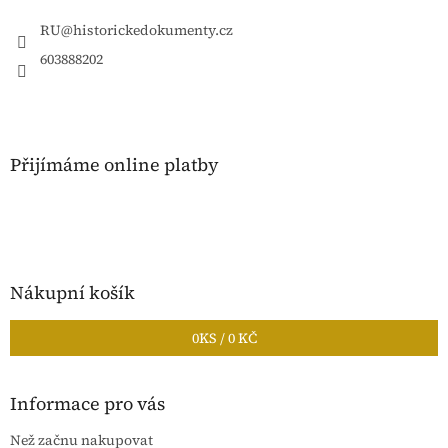
t
í
RU
@
historickedokumenty.cz
603888202
Přijímáme online platby
Nákupní košík
0
KS /
0 KČ
Informace pro vás
Než začnu nakupovat