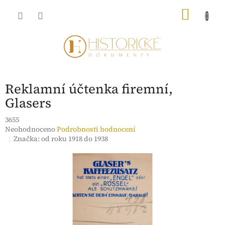
Přejít
NÁKU
na
obsah
KOŠÍK
Reklamní účtenka firemní,
Glasers
3655
Průměrné
Neohodnoceno
Podrobnosti hodnocení
hodnocení
Značka:
od roku 1918 do 1938
produktu
je
0,0
z
5
hvězdiček.