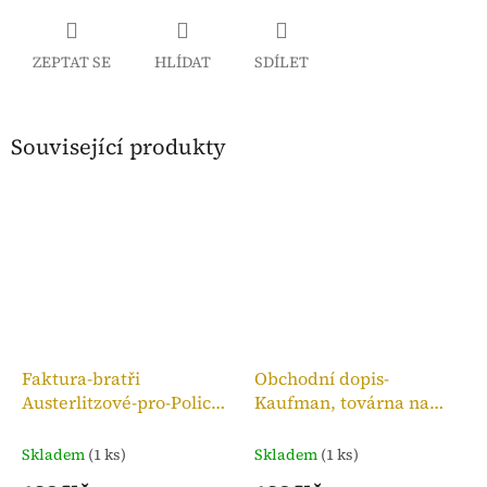
ZEPTAT SE
HLÍDAT
SDÍLET
Související produkty
Faktura-bratři
Obchodní dopis-
Austerlitzové-pro-Police
Kaufman, továrna na
n. M.,kolek 10h, 1909
bronzové zboží, 1910
Skladem
(1 ks)
Skladem
(1 ks)