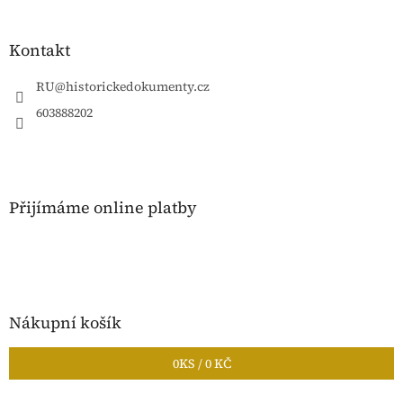
á
p
a
Kontakt
t
í
RU
@
historickedokumenty.cz
603888202
Přijímáme online platby
Nákupní košík
0
KS /
0 KČ