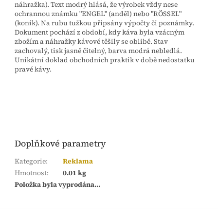
náhražka). Text modrý hlásá, že výrobek vždy nese
ochrannou známku "ENGEL" (anděl) nebo "RÖSSEL"
(koník). Na rubu tužkou připsány výpočty či poznámky.
Dokument pochází z období, kdy káva byla vzácným
zbožím a náhražky kávové těšily se oblibě. Stav
zachovalý, tisk jasně čitelný, barva modrá nebledlá.
Unikátní doklad obchodních praktik v době nedostatku
pravé kávy.
Doplňkové parametry
Kategorie
:
Reklama
Hmotnost
:
0.01 kg
Položka byla vyprodána…
Z