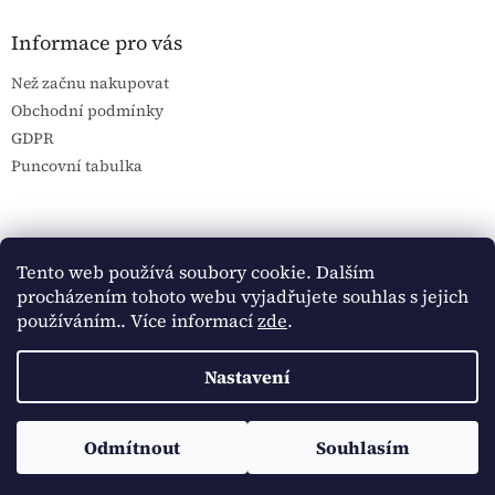
Informace pro vás
Než začnu nakupovat
Obchodní podmínky
GDPR
Puncovní tabulka
Blog Sportantique.cz
Sportovní sbírky
Tento web používá soubory cookie. Dalším
procházením tohoto webu vyjadřujete souhlas s jejich
používáním.. Více informací
zde
.
Vytvořil Shoptet
Nastavení
Copyright 2026
Historické dokumenty
. Všechna práva
Sledujte Historické dokumenty na Facebooku:
Odmítnout
Souhlasím
vyhrazena.
https://www.facebook.com/historickedokumenty/