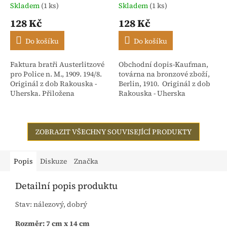
Skladem
(1 ks)
Skladem
(1 ks)
128 Kč
128 Kč
Do košíku
Do košíku
Faktura bratři Austerlitzové
Obchodní dopis-Kaufman,
pro Police n. M., 1909. 194/8.
továrna na bronzové zboží,
Originál z dob Rakouska -
Berlin, 1910. Originál z dob
Uherska. Přiložena
Rakouska - Uherska
stvrzenka. Adresováno:
Rakouské textilní závody,
dříve Isac...
ZOBRAZIT VŠECHNY SOUVISEJÍCÍ PRODUKTY
Popis
Diskuze
Značka
Detailní popis produktu
Stav: nálezový, dobrý
Rozměr: 7 cm x 14 cm