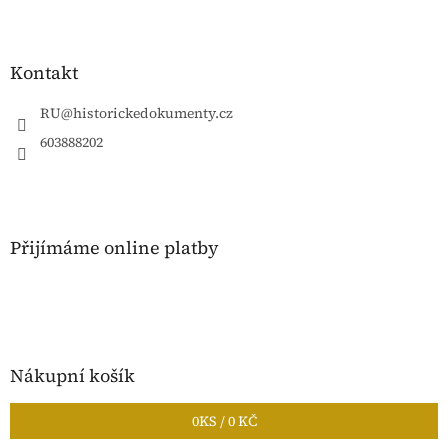
Z
á
p
a
Kontakt
t
í
RU
@
historickedokumenty.cz
603888202
Přijímáme online platby
Nákupní košík
0
KS /
0 KČ