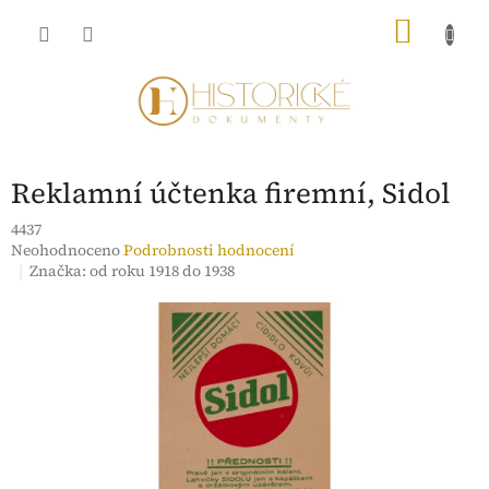
Přejít
NÁKU
na
obsah
KOŠÍK
Reklamní účtenka firemní, Sidol
4437
Průměrné
Neohodnoceno
Podrobnosti hodnocení
hodnocení
Značka:
od roku 1918 do 1938
produktu
je
0,0
z
5
hvězdiček.