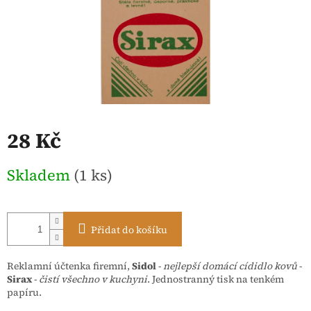
28 Kč
Měrná
Skladem
(1 ks)
cena:
Přidat do košíku
Reklamní účtenka firemní,
Sidol
-
nejlepší domácí cídidlo kovů
-
Sirax
-
čistí všechno v kuchyni
. Jednostranný tisk na tenkém
papíru.