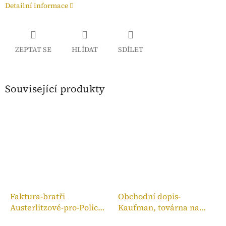
Detailní informace
ZEPTAT SE
HLÍDAT
SDÍLET
Související produkty
Faktura-bratři
Obchodní dopis-
Austerlitzové-pro-Police
Kaufman, továrna na
n. M.,kolek 10h, 1909
bronzové zboží, 1910