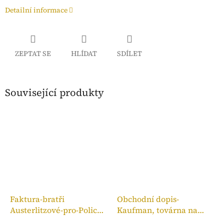
Detailní informace
ZEPTAT SE
HLÍDAT
SDÍLET
Související produkty
Faktura-bratři
Obchodní dopis-
Austerlitzové-pro-Police
Kaufman, továrna na
n. M.,kolek 10h, 1909
bronzové zboží, 1910