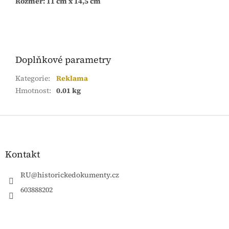
Rozměr: 11 cm x 14,5 cm
Doplňkové parametry
Kategorie
:
Reklama
Hmotnost
:
0.01 kg
Z
á
p
a
Kontakt
t
í
RU
@
historickedokumenty.cz
603888202