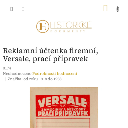
Přejít
NÁKU
na
obsah
KOŠÍK
Reklamní účtenka firemní,
Versale, prací přípravek
0174
Průměrné
Neohodnoceno
Podrobnosti hodnocení
hodnocení
Značka:
od roku 1918 do 1938
produktu
je
0,0
z
5
hvězdiček.