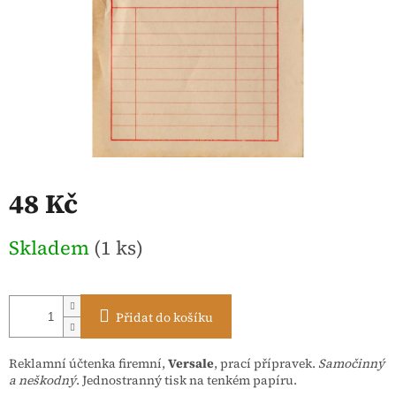
48 Kč
Měrná
Skladem
(1 ks)
cena:
Přidat do košíku
Reklamní účtenka firemní,
Versale
, prací přípravek.
Samočinný
a neškodný
. Jednostranný tisk na tenkém papíru.