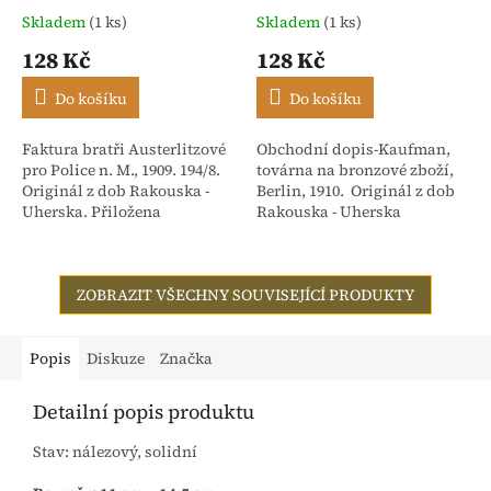
Skladem
(1 ks)
Skladem
(1 ks)
128 Kč
128 Kč
Do košíku
Do košíku
Faktura bratři Austerlitzové
Obchodní dopis-Kaufman,
pro Police n. M., 1909. 194/8.
továrna na bronzové zboží,
Originál z dob Rakouska -
Berlin, 1910. Originál z dob
Uherska. Přiložena
Rakouska - Uherska
stvrzenka. Adresováno:
Rakouské textilní závody,
dříve Isac...
ZOBRAZIT VŠECHNY SOUVISEJÍCÍ PRODUKTY
Popis
Diskuze
Značka
Detailní popis produktu
Stav: nálezový, solidní