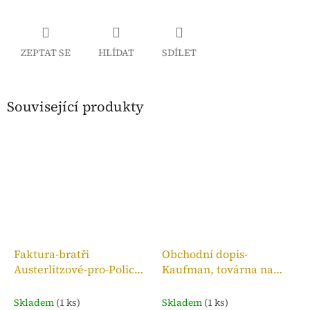
ZEPTAT SE
HLÍDAT
SDÍLET
Související produkty
Faktura-bratři
Obchodní dopis-
Austerlitzové-pro-Police
Kaufman, továrna na
n. M.,kolek 10h, 1909
bronzové zboží, 1910
Skladem
(1 ks)
Skladem
(1 ks)