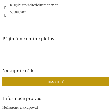
t
í
RU
@
historickedokumenty.cz
603888202
Přijímáme online platby
Nákupní košík
0
KS /
0 KČ
Informace pro vás
Než začnu nakupovat