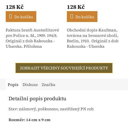
128 Kč
128 Kč
Do košíku
Do košíku
Faktura bratři Austerlitzové
Obchodní dopis-Kaufman,
pro Police n. M., 1909. 194/8.
továrna na bronzové zboží,
Originál z dob Rakouska -
Berlin, 1910. Originál z dob
Uherska. Přiložena
Rakouska - Uherska
stvrzenka. Adresováno:
Rakouské textilní závody,
dříve Isac...
ZOBRAZIT VŠECHNY SOUVISEJÍCÍ PRODUKTY
Popis
Diskuze
Značka
Detailní popis produktu
Stav: nálezový, poškozeno, zastřižený PN roh
Rozměr: 14 cm x 9 cm