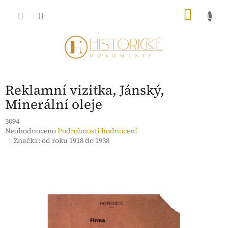
Přejít
NÁKU
na
obsah
KOŠÍK
Reklamní vizitka, Jánský,
Minerální oleje
3094
Průměrné
Neohodnoceno
Podrobnosti hodnocení
hodnocení
Značka:
od roku 1918 do 1938
produktu
je
0,0
z
5
hvězdiček.