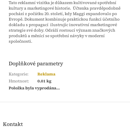
Tato reklamní vizitka je důkazem kultivované spotřební
kultury a marketingové historie. Účtenka pravděpodobně
pochází z počátku 20. století, kdy Maggi expandovalo po
Evropě. Dokument kombinuje praktickou funkci účetního
dokladu s propagací ilustrujíc inovativní marketingové
strategie své doby. Odráží rostoucí význam značkových
produktů a měnící se spotřební návyky v moderní
společnosti.
Doplňkové parametry
Kategorie
:
Reklama
Hmotnost
:
0.01 kg
Položka byla vyprodána…
Z
á
p
a
Kontakt