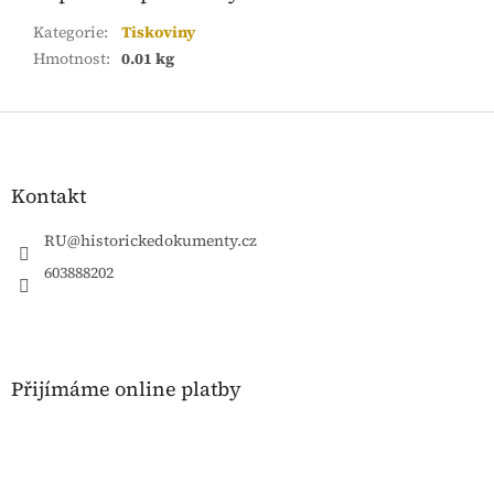
Kategorie
:
Tiskoviny
Hmotnost
:
0.01 kg
Z
á
p
a
Kontakt
t
í
RU
@
historickedokumenty.cz
603888202
Přijímáme online platby