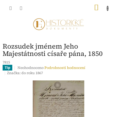
Přejít
NÁKU
na
obsah
KOŠÍK
Rozsudek jménem Jeho
Majestátnosti císaře pána, 1850
7815
Průměrné
Neohodnoceno
Podrobnosti hodnocení
Tip
hodnocení
Značka:
do roku 1867
produktu
je
0,0
z
5
hvězdiček.