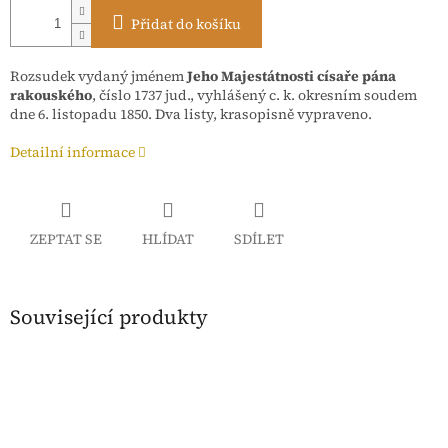
Přidat do košíku
Rozsudek vydaný jménem
Jeho Majestátnosti císaře pána
rakouského
, číslo 1737 jud., vyhlášený c. k. okresním soudem
dne 6. listopadu 1850. Dva listy, krasopisně vypraveno.
Detailní informace
ZEPTAT SE
HLÍDAT
SDÍLET
Související produkty