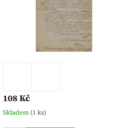
108 Kč
Měrná
Skladem
(1 ks)
cena: