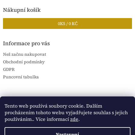
Nákupní košík
0
KS /
0 KČ
Informace pro vás
Než začnu nakupovat
Obchodní podmínky
GDPR
Puncovní tabulka
Blog Sportantique.cz
Sportovní sbírky
Tento web používá soubory cookie. Dalším
procházením tohoto webu vyjadřujete souhlas s jejich
používáním.. Více informací
zde
.
Vytvořil Shoptet
Nastavení