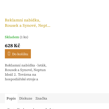
Reklamní nabídka,
Rousek a Synové, Neptun
Ideál 2
Skladem
(1 ks)
628 Kč
Do košíku
Reklamní nabídka - leták,
Rousek a Synové, Neptun
Ideál 2. Továrna na
hospodářské stroje a
slévárna Nové Město nad
Metují - Čechy. Počet stran 4
Popis
Diskuze
Značka