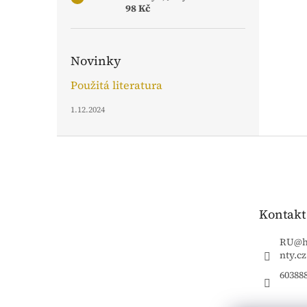
98 Kč
Novinky
Použitá literatura
1.12.2024
Z
á
p
a
t
Kontakt
í
RU
@
nty.cz
60388