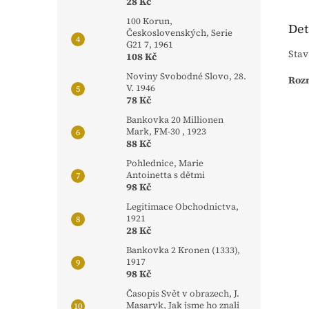
28 Kč
100 Korun,
Det
Československých, Serie
G21 7, 1961
Stav
108 Kč
Noviny Svobodné Slovo, 28.
Rozm
V. 1946
78 Kč
Bankovka 20 Millionen
Mark, FM-30 , 1923
88 Kč
Pohlednice, Marie
Antoinetta s dětmi
98 Kč
Legitimace Obchodnictva,
1921
28 Kč
Bankovka 2 Kronen (1333),
1917
98 Kč
Časopis Svět v obrazech, J.
Masaryk, Jak jsme ho znali