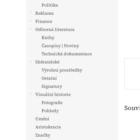
n
Politika
e
Reklama
l
Finance
Odborná literatura
Knihy
Časopisy | Noviny
Technická dokumentace
Sběratelské
Výrobní prostředky
Ostatní
Signatury
Vizuální historie
Fotografie
Souvi
Pohledy
Umění
Aristokracie
Značky