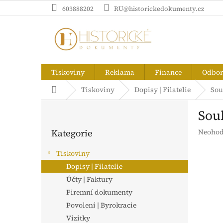
Přejít
603888202
RU@historickedokumenty.cz
na
obsah
Tiskoviny
Reklama
Finance
Odborn
Domů
Tiskoviny
Dopisy | Filatelie
Sou
P
Sou
o
Přeskočit
s
Průměr
Kategorie
Neohod
kategorie
t
hodnoc
r
produk
Tiskoviny
a
je
Dopisy | Filatelie
n
0,0
z
Účty | Faktury
n
5
í
Firemní dokumenty
hvězdič
p
Povolení | Byrokracie
a
Vizitky