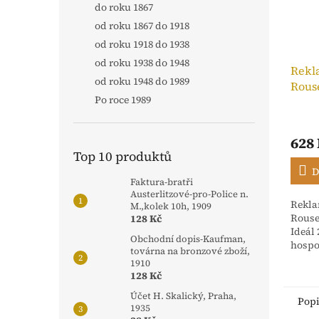
do roku 1867
od roku 1867 do 1918
od roku 1918 do 1938
od roku 1938 do 1948
Rekl
od roku 1948 do 1989
Rous
Po roce 1989
Neptu
628
Top 10 produktů
D
Faktura-bratři
Austerlitzové-pro-Police n.
Rekla
M.,kolek 10h, 1909
Rouse
128 Kč
Ideál
Obchodní dopis-Kaufman,
hospo
továrna na bronzové zboží,
slévá
1910
Metují
128 Kč
Účet H. Skalický, Praha,
Pop
1935