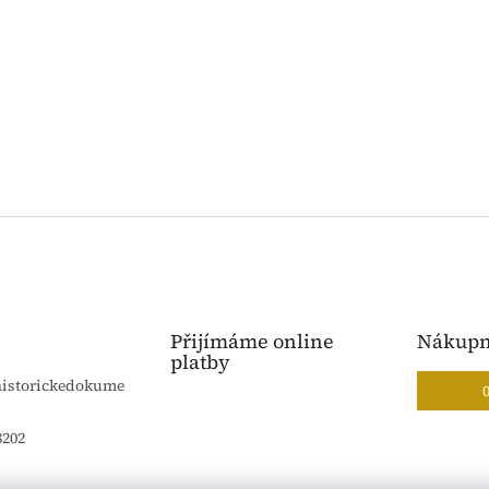
Přijímáme online
Nákupn
platby
historickedokume
8202