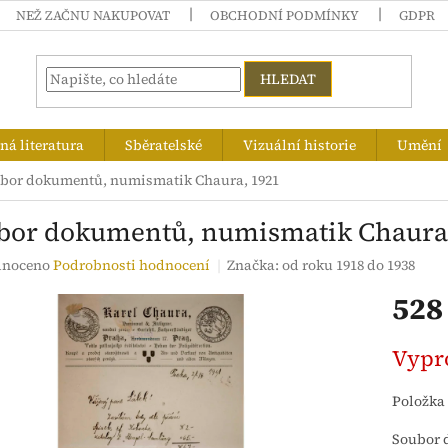
NEŽ ZAČNU NAKUPOVAT
OBCHODNÍ PODMÍNKY
GDPR
HLEDAT
á literatura
Sběratelské
Vizuální historie
Umění
bor dokumentů, numismatik Chaura, 1921
bor dokumentů, numismatik Chaura
né
noceno
Podrobnosti hodnocení
Značka:
od roku 1918 do 1938
ení
528
tu
Měrná
Vypr
cena:
ek.
Položka
Soubor 