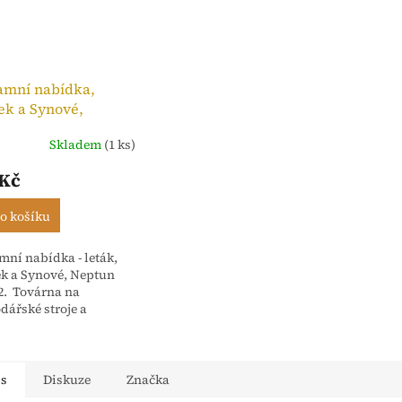
amní nabídka,
ek a Synové,
n Ideál 2
Skladem
(1 ks)
 Kč
o košíku
mní nabídka - leták,
k a Synové, Neptun
 2. Továrna na
dářské stroje a
rna Nové Město nad
 - Čechy. Počet stran 4
is
Diskuze
Značka