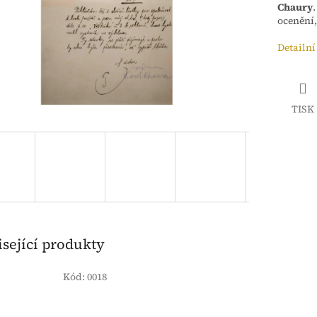
Chaury
.
ocenění,
Detailní
TISK
sející produkty
Kód:
0018