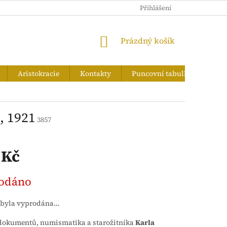
PUNCOVNÍ TABULKA
Přihlášení
NÁKUPNÍ
Prázdný košík
KOŠÍK
Aristokracie
Kontakty
Puncovní tabulka
Zna
, 1921
3857
 Kč
odáno
 byla vyprodána…
dokumentů, numismatika a starožitníka
Karla