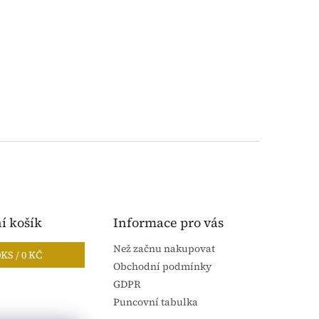
í košík
Informace pro vás
Než začnu nakupovat
0
KS /
0 KČ
Obchodní podmínky
GDPR
Puncovní tabulka