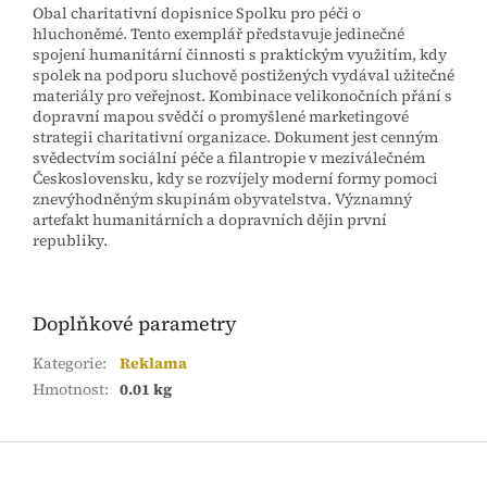
Obal charitativní dopisnice Spolku pro péči o
hluchoněmé. Tento exemplář představuje jedinečné
spojení humanitární činnosti s praktickým využitím, kdy
spolek na podporu sluchově postižených vydával užitečné
materiály pro veřejnost. Kombinace velikonočních přání s
dopravní mapou svědčí o promyšlené marketingové
strategii charitativní organizace. Dokument jest cenným
svědectvím sociální péče a filantropie v meziválečném
Československu, kdy se rozvíjely moderní formy pomoci
znevýhodněným skupinám obyvatelstva. Významný
artefakt humanitárních a dopravních dějin první
republiky.
Doplňkové parametry
Kategorie
:
Reklama
Hmotnost
:
0.01 kg
Z
á