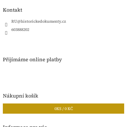
p
a
Kontakt
t
í
RU
@
historickedokumenty.cz
603888202
Přijímáme online platby
Nákupní košík
0
KS /
0 KČ