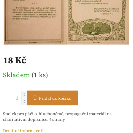
18 Kč
Měrná
Skladem
(1 ks)
cena:
Přidat do košíku
Spolek pro páči o hluchoněmé, propagační materiál na
charitativní dopisnice. 4 strany
Detailní informace