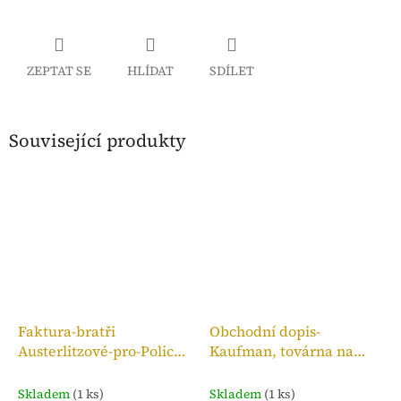
ZEPTAT SE
HLÍDAT
SDÍLET
Související produkty
Faktura-bratři
Obchodní dopis-
Austerlitzové-pro-Police
Kaufman, továrna na
n. M.,kolek 10h, 1909
bronzové zboží, 1910
Skladem
(1 ks)
Skladem
(1 ks)