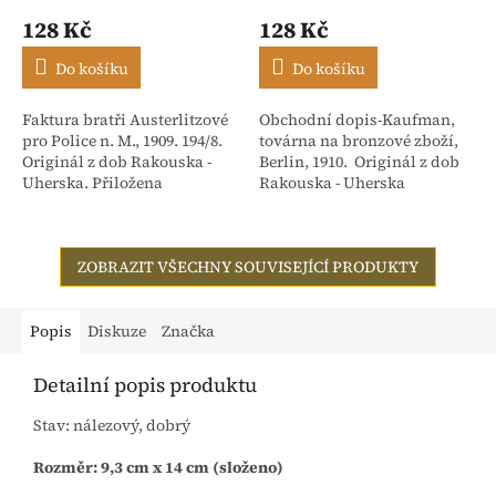
128 Kč
128 Kč
Do košíku
Do košíku
Faktura bratři Austerlitzové
Obchodní dopis-Kaufman,
pro Police n. M., 1909. 194/8.
továrna na bronzové zboží,
Originál z dob Rakouska -
Berlin, 1910. Originál z dob
Uherska. Přiložena
Rakouska - Uherska
stvrzenka. Adresováno:
Rakouské textilní závody,
dříve Isac...
ZOBRAZIT VŠECHNY SOUVISEJÍCÍ PRODUKTY
Popis
Diskuze
Značka
Detailní popis produktu
Stav: nálezový, dobrý
Rozměr: 9,3 cm x 14 cm (složeno)