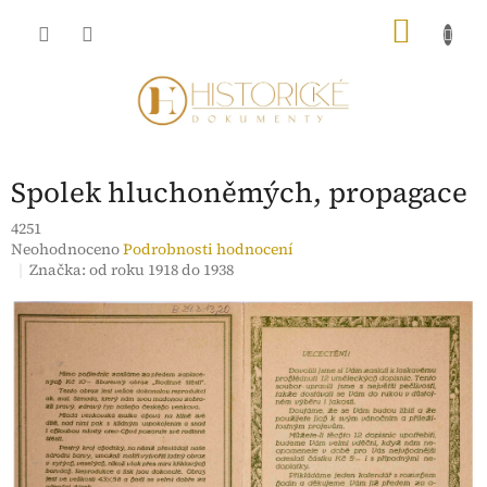
Přejít
NÁKU
na
obsah
KOŠÍK
Spolek hluchoněmých, propagace
4251
Průměrné
Neohodnoceno
Podrobnosti hodnocení
hodnocení
Značka:
od roku 1918 do 1938
produktu
je
0,0
z
5
hvězdiček.