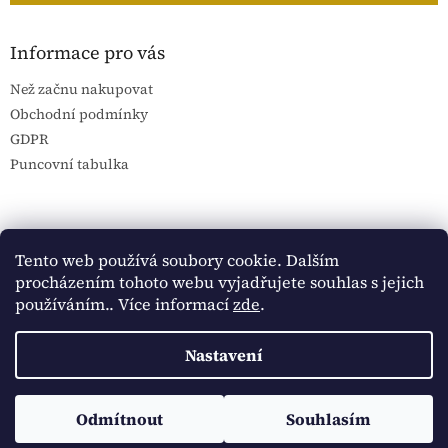
Informace pro vás
Než začnu nakupovat
Obchodní podmínky
GDPR
Puncovní tabulka
Blog Sportantique.cz
Sportovní sbírky
Tento web používá soubory cookie. Dalším
procházením tohoto webu vyjadřujete souhlas s jejich
používáním.. Více informací
zde
.
Vytvořil Shoptet
Nastavení
Copyright 2026
Historické dokumenty
. Všechna práva
Sledujte Historické dokumenty na Facebooku:
Odmítnout
Souhlasím
vyhrazena.
https://www.facebook.com/historickedokumenty/