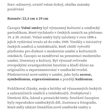
Stav: nálezový, uvnitř velmi dobrý, obálka známky
používání
Rozměr: 22,5 cm x 29 cm
Časopis
Volné směry
byl významný kulturní a umělecký
periodikum, které vycházelo v českých zemích na přelomu
19. a 20. století. Volné směry byly založeny v roce 1896 a
jejich vydávání trvalo až do roku 1949. Vznikly z iniciativy
českých umělců a intelektuálů, kteří chtěli vytvořit
platformu pro diskusi o moderním umění a kulturních
otázkách.
Časopis se zaměřoval na prezentaci moderního
umění, literatury a kultury.
Byl výrazně ovlivněn
evropskými avantgardními hnutími a kladl důraz na
originalitu a experimentování v umělecké tvorbě.
Představoval nové směry v umění, jako byla
secese,
symbolismus, expresionismus
a později
kubismus.
Publikoval články, eseje a kritiky od významných českých
a zahraničních umělců a intelektuálů.
Zveřejňoval i
literární díla, básně a prozaické texty. Součástí časopisu
byly reprodukce uměleckých děl, ilustrace a fotografie,
které měly ukázat čtenářům nové umělecké směry a