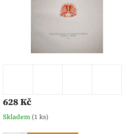
628 Kč
Měrná
Skladem
(1 ks)
cena: