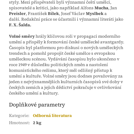
styly.
Mezi přispěvateli byli významní čeští umělci,
spisovatelé a kritici, jako například Alfons
Mucha
, Jan
Preisler
, František
Bílek
, Josef Václav
Myslbek
a
další.
Redakční práce se účastnili i významní literáti jako
F. X. Šalda.
Volné směry
hrály klíčovou roli v propagaci moderního
umění a přispěly k formování české umělecké avantgardy.
Časopis byl platformou pro diskusi o nových uměleckých
trendech a pomohl propojit české umělce s evropskou
uměleckou scénou.
Vydávání časopisu bylo ukončeno v
roce 1949 v důsledku politických změn a nastolení
komunistického režimu, který měl odlišný přístup k
umění a kultuře.
Volné směry jsou dodnes považovány za
jeden z nejvýznamnějších kulturních časopisů své doby v
českých zemích a jejich dědictví pokračuje v ovlivňování
českého umění a kultury.
Doplňkové parametry
Kategorie
:
Odborná literatura
Hmotnost
:
2 kg