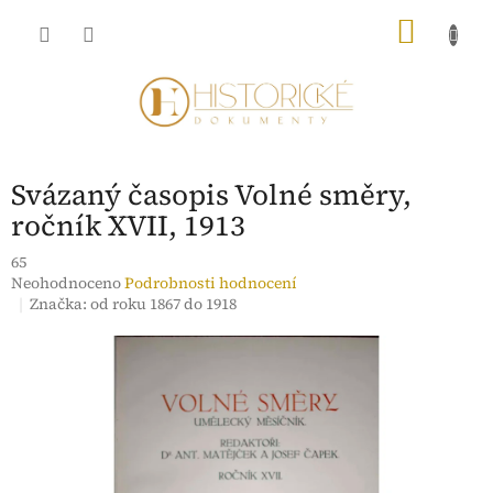
Přejít
NÁKU
na
obsah
KOŠÍK
Svázaný časopis Volné směry,
ročník XVII, 1913
65
Průměrné
Neohodnoceno
Podrobnosti hodnocení
hodnocení
Značka:
od roku 1867 do 1918
produktu
je
0,0
z
5
hvězdiček.