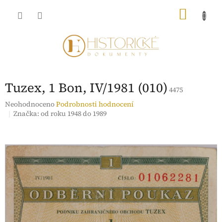
Přejít
NÁKU
na
obsah
KOŠÍK
Tuzex, 1 Bon, IV/1981 (010)
4475
Průměrné
Neohodnoceno
Podrobnosti hodnocení
hodnocení
Značka:
od roku 1948 do 1989
produktu
je
0,0
z
5
hvězdiček.