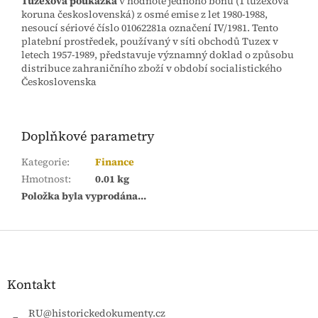
Tuzexová poukázka
v hodnotě jednoho bonu (1 tuzexová
koruna československá) z osmé emise z let 1980-1988,
nesoucí sériové číslo 01062281a označení IV/1981. Tento
platební prostředek, používaný v síti obchodů Tuzex v
letech 1957-1989, představuje významný doklad o způsobu
distribuce zahraničního zboží v období socialistického
Československa
Doplňkové parametry
Kategorie
:
Finance
Hmotnost
:
0.01 kg
Položka byla vyprodána…
Z
á
p
a
Kontakt
t
í
RU
@
historickedokumenty.cz