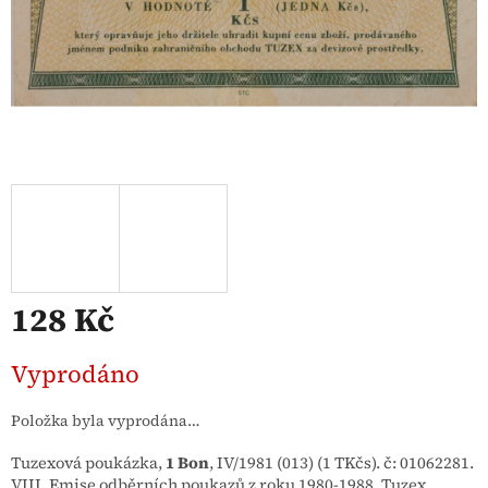
128 Kč
Měrná
Vyprodáno
cena:
Položka byla vyprodána…
Tuzexová poukázka,
1 Bon
, IV/1981 (013) (
1 TKčs)
. č: 01062281.
VIII. Emise odběrních poukazů z roku 1980-1988. Tuzex.