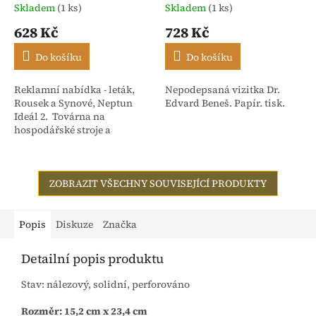
Skladem
(1 ks)
Skladem
(1 ks)
628 Kč
728 Kč
Do košíku
Do košíku
Reklamní nabídka - leták,
Nepodepsaná vizitka Dr.
Rousek a Synové, Neptun
Edvard Beneš. Papír. tisk.
Ideál 2. Továrna na
hospodářské stroje a
slévárna Nové Město nad
Metují - Čechy. Počet stran 4
ZOBRAZIT VŠECHNY SOUVISEJÍCÍ PRODUKTY
Popis
Diskuze
Značka
Detailní popis produktu
Stav: nálezový, solidní, perforováno
Rozměr: 15,2 cm x 23,4 cm