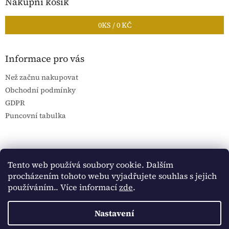
Nákupní košík
0
KS /
0 KČ
Informace pro vás
Než začnu nakupovat
Obchodní podmínky
GDPR
Puncovní tabulka
Blog Sportantique.cz
Sportovní sbírky
Tento web používá soubory cookie. Dalším
procházením tohoto webu vyjadřujete souhlas s jejich
používáním.. Více informací
zde
.
Vytvořil Shoptet
Nastavení