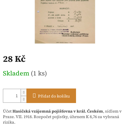
28 Kč
Měrná
Skladem
(1 ks)
cena:
Přidat do košíku
Účet
Hasičská vzájemná pojišťovna v král. Českém
, sídlem v
Praze. VII. 1918. Rozpočet pojistky, úhrnem K 8,76 za vybraná
rizika.