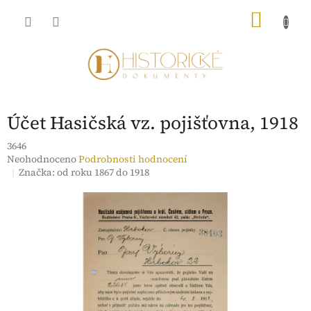
Přejít
NÁKU
na
obsah
KOŠÍK
Účet Hasičská vz. pojišťovna, 1918
3646
Průměrné
Neohodnoceno
Podrobnosti hodnocení
hodnocení
Značka:
od roku 1867 do 1918
produktu
je
0,0
z
5
hvězdiček.