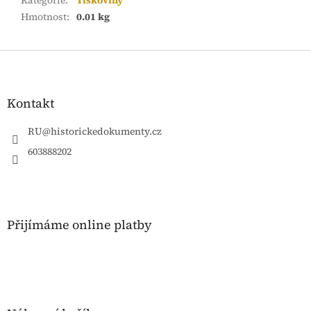
Kategorie
:
Tiskoviny
Hmotnost
:
0.01 kg
Z
á
p
a
Kontakt
t
í
RU
@
historickedokumenty.cz
603888202
Přijímáme online platby