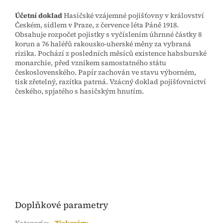
Účetní doklad
Hasičské vzájemné pojišťovny v království
Českém, sídlem v Praze, z července léta Páně 1918.
Obsahuje rozpočet pojistky s vyčíslením úhrnné částky 8
korun a 76 haléřů rakousko-uherské měny za vybraná
rizika. Pochází z posledních měsíců existence habsburské
monarchie, před vznikem samostatného státu
československého. Papír zachován ve stavu výborném,
tisk zřetelný, razítka patrná. Vzácný doklad pojišťovnictví
českého, spjatého s hasičským hnutím.
Doplňkové parametry