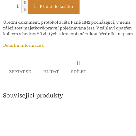
Přidat do košíku
Úřední dokument, protokol z léta Páně 1842 pocházející, v němž
záležitost majetkově-právní pojednávána jest. V záhlaví opatřen
kolkem v hodnotě 3 zlatých a krasopisně rukou úředníka napsán
Detailní informace
ZEPTAT SE
HLÍDAT
SDÍLET
Související produkty