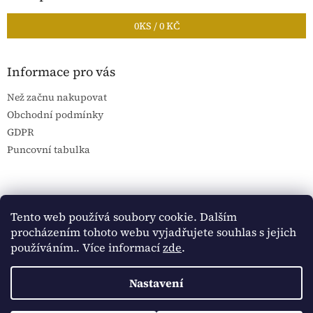
0
KS /
0 KČ
Informace pro vás
Než začnu nakupovat
Obchodní podmínky
GDPR
Puncovní tabulka
Blog Sportantique.cz
Sportovní sbírky
Tento web používá soubory cookie. Dalším
procházením tohoto webu vyjadřujete souhlas s jejich
používáním.. Více informací
zde
.
Vytvořil Shoptet
Nastavení