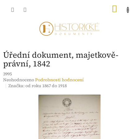
Přejít
NÁKU
na
obsah
KOŠÍK
Úřední dokument, majetkově-
právní, 1842
3995
Průměrné
Neohodnoceno
Podrobnosti hodnocení
hodnocení
Značka:
od roku 1867 do 1918
produktu
je
0,0
z
5
hvězdiček.