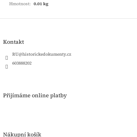
Hmotnost
:
0.01 kg
Z
á
p
a
Kontakt
t
í
RU
@
historickedokumenty.cz
603888202
Přijímáme online platby
Nákupní košík