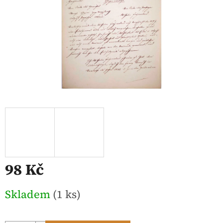
98 Kč
Měrná
Skladem
(1 ks)
cena: