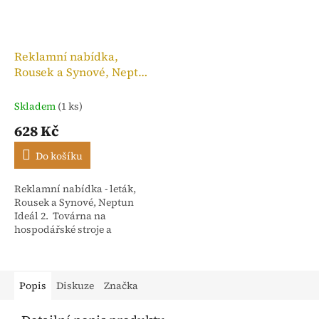
Reklamní nabídka,
Rousek a Synové, Neptun
Ideál 2
Skladem
(1 ks)
628 Kč
Do košíku
Reklamní nabídka - leták,
Rousek a Synové, Neptun
Ideál 2. Továrna na
hospodářské stroje a
slévárna Nové Město nad
Metují - Čechy. Počet stran 4
Popis
Diskuze
Značka