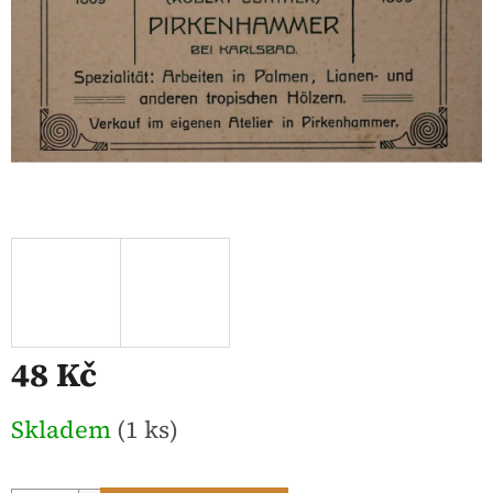
48 Kč
Měrná
Skladem
(1 ks)
cena: