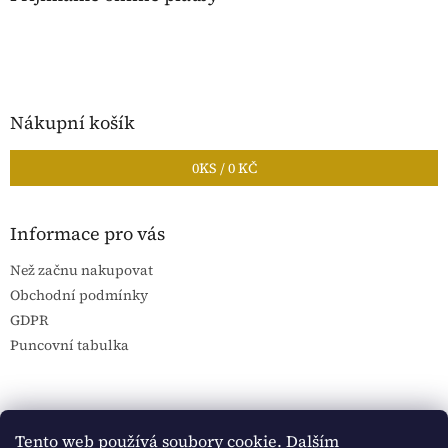
Nákupní košík
0
KS /
0 KČ
Informace pro vás
Než začnu nakupovat
Obchodní podmínky
GDPR
Puncovní tabulka
Blog Sportantique.cz
Sportovní sbírky
Tento web používá soubory cookie. Dalším