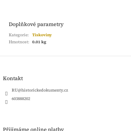
Doplňkové parametry
Kategorie
:
Tiskoviny
Hmotnost
:
0.01 kg
Z
á
p
a
Kontakt
t
í
RU
@
historickedokumenty.cz
603888202
Přijímáme online platby