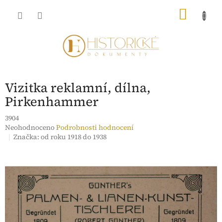
Přejít
NÁKU
na
obsah
KOŠÍK
Vizitka reklamní, dílna,
Pirkenhammer
3904
Průměrné
Neohodnoceno
Podrobnosti hodnocení
hodnocení
Značka:
od roku 1918 do 1938
produktu
je
0,0
z
5
hvězdiček.