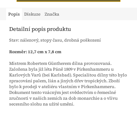
Popis
Diskuze
Značka
Detailní popis produktu
Stav: nálezový, stopy času, drobná poškození
Rozměr: 12,7 cm x 7,8 cm
Mistrem Robertem Güntherem dílna provozovaná.
Založena byla již léta Páně 1809 v Pirkenhammeru u
Karlových Varů (bei Karlsbad). Specialitou dílny této bylo
zpracování palem, lián a jiných dřev tropických. Zboží
bylo k prodeji v ateliéru vlastním v Pirkenhammeru.
Dokument tento vzácným jest svědectvím o řemeslné
zručnosti v našich zemích za dob monarchie a o vlivu
secesního slohu na užité umění.