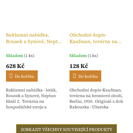
Reklamní nabídka,
Obchodní dopis-
Rousek a Synové, Neptun
Kaufman, továrna na
Ideál 2
bronzové zboží, 1910
Skladem
(1 ks)
Skladem
(1 ks)
628 Kč
128 Kč
Do košíku
Do košíku
Reklamní nabídka - leták,
Obchodní dopis-Kaufman,
Rousek a Synové, Neptun
továrna na bronzové zboží,
Ideál 2. Továrna na
Berlin, 1910. Originál z dob
hospodářské stroje a
Rakouska - Uherska
slévárna Nové Město nad
Metují - Čechy. Počet stran 4
ZOBRAZIT VŠECHNY SOUVISEJÍCÍ PRODUKTY