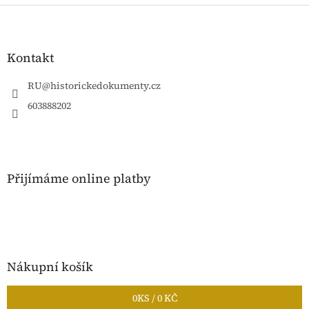
Z
á
p
a
Kontakt
t
í
RU
@
historickedokumenty.cz
603888202
Přijímáme online platby
Nákupní košík
0
KS /
0 KČ