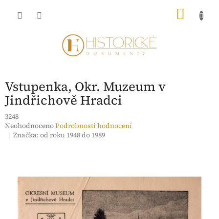
Přejít
NÁKU
na
obsah
KOŠÍK
Vstupenka, Okr. Muzeum v
Jindřichově Hradci
3248
Průměrné
Neohodnoceno
Podrobnosti hodnocení
hodnocení
Značka:
od roku 1948 do 1989
produktu
je
0,0
z
5
hvězdiček.