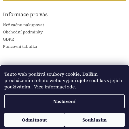
Informace pro vás
Než začnu nakupovat
Obchodní podmínky
GDPR
Puncovní tabulka
Blog Sportantique.cz
Sportovní sbírky
Tento web používá soubory cookie. Dalším
procházením tohoto webu vyjadřujete souhlas s jejich
používáním.. Více informací
zde
.
Vytvořil Shoptet
Nastavení
Copyright 2026
Historické dokumenty
. Všechna práva
Sledujte Historické dokumenty na Facebooku:
Odmítnout
Souhlasím
vyhrazena.
https://www.facebook.com/historickedokumenty/