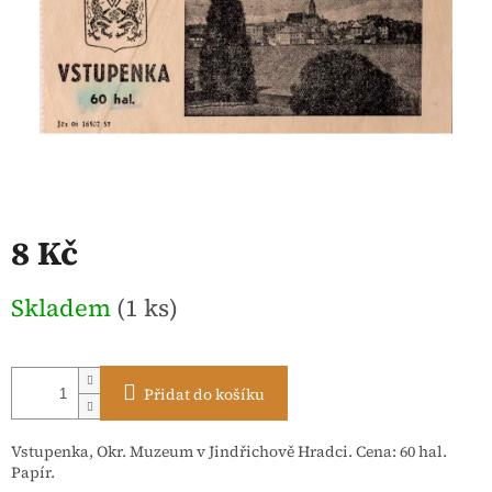
8 Kč
Měrná
Skladem
(1 ks)
cena:
Přidat do košíku
Vstupenka, Okr. Muzeum v Jindřichově Hradci. Cena: 60 hal.
Papír.