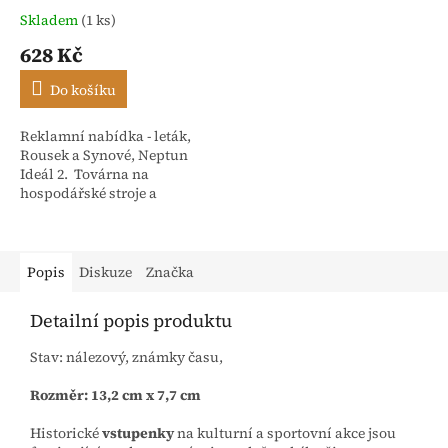
Skladem
(1 ks)
628 Kč
Do košíku
Reklamní nabídka - leták,
Rousek a Synové, Neptun
Ideál 2. Továrna na
hospodářské stroje a
slévárna Nové Město nad
Metují - Čechy. Počet stran 4
Popis
Diskuze
Značka
Detailní popis produktu
Stav: nálezový, známky času,
Rozměr: 13,2 cm x 7,7 cm
Historické
vstupenky
na kulturní a sportovní akce jsou