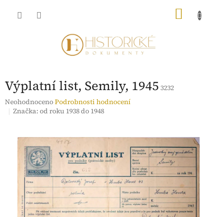
Přejít
NÁKU
na
obsah
KOŠÍK
Výplatní list, Semily, 1945
3232
Průměrné
Neohodnoceno
Podrobnosti hodnocení
hodnocení
Značka:
od roku 1938 do 1948
produktu
je
0,0
z
5
hvězdiček.