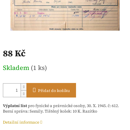
88 Kč
Měrná
Skladem
(1 ks)
cena:
Přidat do košíku
Výplatní list
pro fyzické a právnické osoby, 30. X. 1945. č: 612.
Berní správa: Semily. Tištěný kolek: 10 K. Razítko
Detailní informace