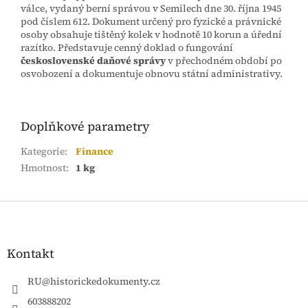
válce, vydaný berní správou v Semilech dne 30. října 1945
pod číslem 612. Dokument určený pro fyzické a právnické
osoby obsahuje tištěný kolek v hodnotě 10 korun a úřední
razítko. Představuje cenný doklad o fungování
československé daňové správy
v přechodném období po
osvobození a dokumentuje obnovu státní administrativy.
Doplňkové parametry
Kategorie
:
Finance
Hmotnost
:
1 kg
Z
á
p
a
Kontakt
t
í
RU
@
historickedokumenty.cz
603888202