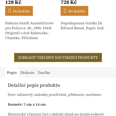
128 Kč
728 Kč
Do košíku
Do košíku
Faktura bratři Austerlitzové
Nepodepsaná vizitka Dr.
pro Police n. M., 1909. 194/8.
Edvard Beneš. Papír. tisk.
Originál z dob Rakouska -
Uherska. Přiložena
stvrzenka. Adresováno:
Rakouské textilní závody,
dříve Isac...
ZOBRAZIT VŠECHNY SOUVISEJÍCÍ PRODUKTY
Popis
Diskuze
Značka
Detailní popis produktu
Stav: nálezový, známky používání, přehnuto, natrženo
Rozměr: 7 cm x 14 cm
Historický výplatní list z období těsně po druhé světové