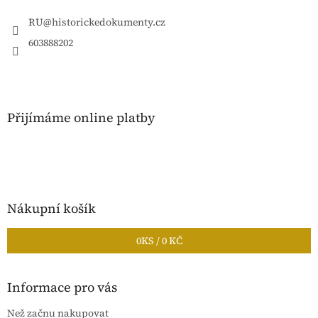
t
í
RU
@
historickedokumenty.cz
603888202
Přijímáme online platby
Nákupní košík
0
KS /
0 KČ
Informace pro vás
Než začnu nakupovat