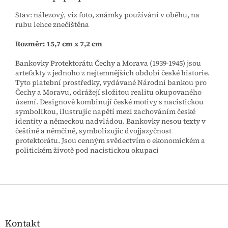
Stav: nálezový, viz foto, známky používání v oběhu, na
rubu lehce znečištěna
Rozměr: 15,7 cm x 7,2 cm
Bankovky Protektorátu Čechy a Morava (1939-1945) jsou
artefakty z jednoho z nejtemnějších období české historie.
Tyto platební prostředky, vydávané Národní bankou pro
Čechy a Moravu, odrážejí složitou realitu okupovaného
území. Designově kombinují české motivy s nacistickou
symbolikou, ilustrujíc napětí mezi zachováním české
identity a německou nadvládou. Bankovky nesou texty v
češtině a němčině, symbolizujíc dvojjazyčnost
protektorátu. Jsou cenným svědectvím o ekonomickém a
politickém životě pod nacistickou okupací
Z
á
p
a
Kontakt