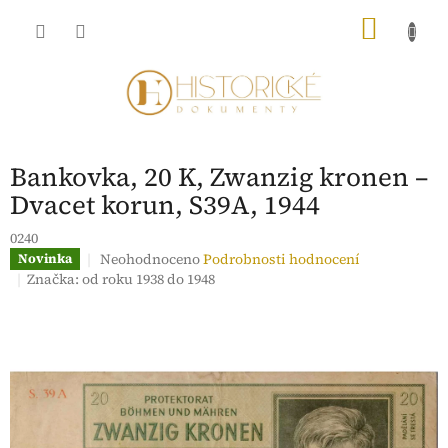
Přejít
NÁKU
na
obsah
KOŠÍK
Bankovka, 20 K, Zwanzig kronen –
Dvacet korun, S39A, 1944
0240
Průměrné
Neohodnoceno
Podrobnosti hodnocení
Novinka
hodnocení
Značka:
od roku 1938 do 1948
produktu
je
0,0
z
5
hvězdiček.